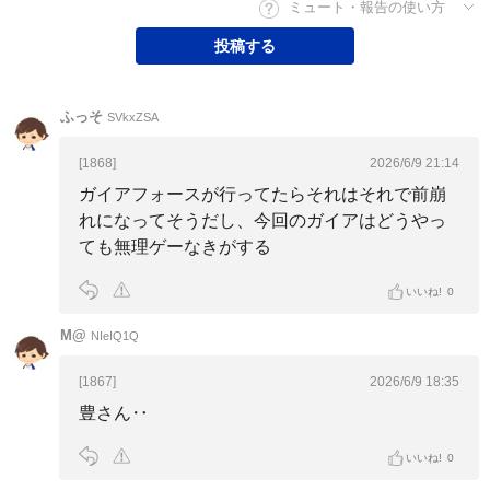
ミュート・報告の使い方
投稿する
ふっそ
SVkxZSA
[1868]
2026/6/9 21:14
ガイアフォースが行ってたらそれはそれで前崩
れになってそうだし、今回のガイアはどうやっ
ても無理ゲーなきがする
いいね!
0
M@
NIeIQ1Q
[1867]
2026/6/9 18:35
豊さん‥
いいね!
0