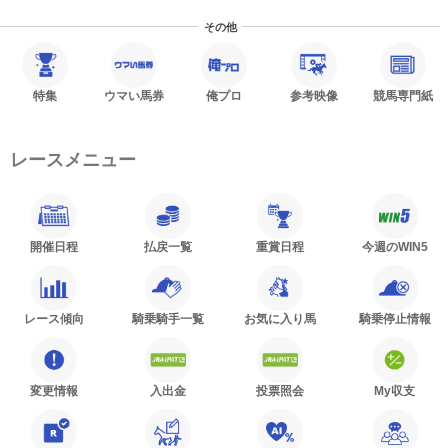
その他
特集
ウマい馬券
俺プロ
参考映像
競馬専門紙
レースメニュー
開催日程
払戻一覧
重賞日程
今週のWIN5
レース傾向
騎乗騎手一覧
お気に入り馬
騎乗停止情報
変更情報
入出金
投票照会
My収支