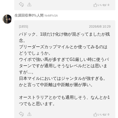
いいね!
0
生涯回収率0%人間
NnMFkSA
[1855]
2026/6/8 10:29
パドック、1頭だけ化け物が混ざってましたが残
念。
ブリーダーズカップマイルとか使ってみるのは
どうでしょうか。
ウイポで強い馬が多すぎてG1厳しい時に使うパ
ターンですが通用しそうなレベルだとは思いま
すが…。
日本マイルにおいてはジャンタルが強すぎる。
かと言って中距離は中距離が層が厚い。
オーストラリアとかでも通用しそう、なんとか1
つでもと思います。
いいね!
0