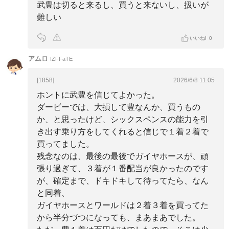
武豊は切ると来るし、買うと来ないし、扱いが
難しい
いいね!
0
アムロ
IZFFaTE
[1858]
2026/6/8 11:05
ホントに武豊を信じてよかった。
ダービーでは、大損して豊なんか、買うもの
か、と思ったけど、シックスペンスの能力を引
き出す乗り方をしてくれると信じで１着２着で
買ってました。
残念なのは、最後の最後でガイヤホースが、頑
張り過ぎて、３着が１番配当が良かったのです
が、確定まで、ドキドキして待ってたら、なん
と同着、
ガイヤホースとワールドは２着３着を買ってた
から半分づつになっても、まあまあでした。