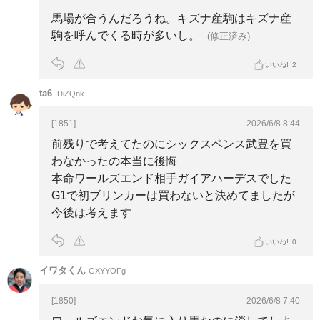
馬場が合うんだろうね。キズナ産駒はキズナ産
駒を呼んでくる時が多いし。
(修正済み)
いいね!
2
ta6
IDiZQnk
[1851]
2026/6/8 8:44
前残りで考えてたのにシックスペンス武豊を買
わなかったの本当に後悔
本命ワールズエンド相手ガイアハーデスでした
G1で初ブリンカーは買わないと決めてましたが
今後は考えます
いいね!
0
イワタくん
GXYYOFg
[1850]
2026/6/8 7:40