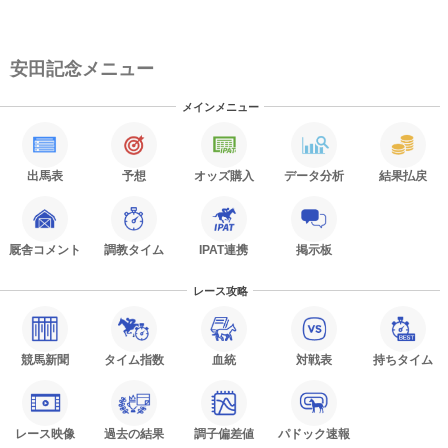
安田記念メニュー
メインメニュー
出馬表
予想
オッズ購入
データ分析
結果払戻
厩舎コメント
調教タイム
IPAT連携
掲示板
レース攻略
競馬新聞
タイム指数
血統
対戦表
持ちタイム
レース映像
過去の結果
調子偏差値
パドック速報