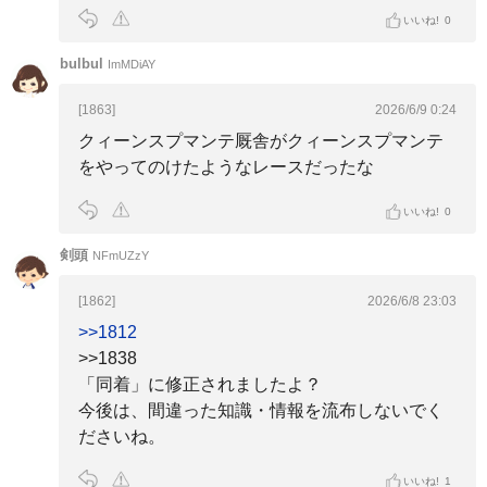
いいね!
0
bulbul
ImMDiAY
[1863]
2026/6/9 0:24
クィーンスプマンテ厩舎がクィーンスプマンテ
をやってのけたようなレースだったな
いいね!
0
剣頭
NFmUZzY
[1862]
2026/6/8 23:03
>>1812
>>1838
「同着」に修正されましたよ？
今後は、間違った知識・情報を流布しないでく
ださいね。
いいね!
1