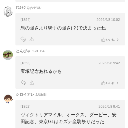
ｱﾕﾁｬﾝ
QgV4YUU
[1854]
2026/6/8 10:02
馬の強さより騎手の強さ(？)で決まったね
いいね!
0
とんぴゃ
dSdEJ5A
[1853]
2026/6/8 9:42
宝塚記念あれるかも
いいね!
1
シロイアレ
JJUhIBI
[1852]
2026/6/8 9:41
ヴィクトリアマイル、オークス、ダービー、安
田記念、東京G1はキズナ産駒祭りだった