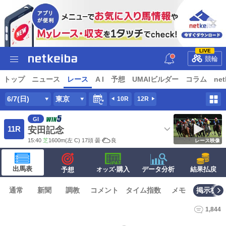
LIVE
競輪
トップ
ニュース
レース
A I
予想
UMAIビルダー
コラム
net
6/7(日)
東京
10R
12R
GI
11R
安田記念
15:40
芝
1600m
(左 C) 17頭
曇
良
レース映像
出馬表
·購入
データ分析
結果払戻
予想
オッズ
通常
新聞
調教
コメント
タイム指数
メモ
掲示板
1,844