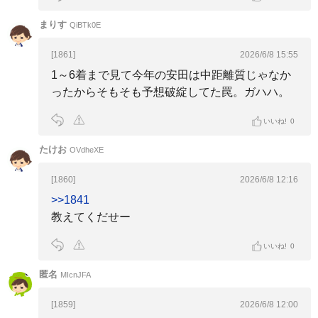
まりす
QiBTk0E
[1861]
2026/6/8 15:55
1～6着まで見て今年の安田は中距離質じゃなか
ったからそもそも予想破綻してた罠。ガハハ。
いいね!
0
たけお
OVdheXE
[1860]
2026/6/8 12:16
>>1841
教えてくだせー
いいね!
0
匿名
MIcnJFA
[1859]
2026/6/8 12:00