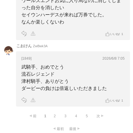
ワールズエンドお気に入り馬なのに消してしま
った自分を消したい
セイウンハーデスが来れば万券でした。
なんか楽しくないわ
いいね!
1
こおけん
ZwBwk3A
[1849]
2026/6/8 7:05
武騎手、おめでとう
流石レジェンド
津村騎手、ありがとう
ダービーの負けは倍返しいただきました
いいね!
1
前
1
2
3
4
5
次
最初
最後