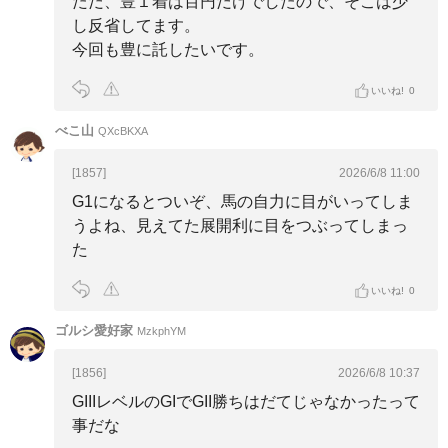
ただ、豊１着は百円だけでしたので、そこは少
し反省してます。
今回も豊に託したいです。
いいね!
0
べこ山
QXcBKXA
[1857]
2026/6/8 11:00
G1になるとついぞ、馬の自力に目がいってしま
うよね、見えてた展開利に目をつぶってしまっ
た
いいね!
0
ゴルシ愛好家
MzkphYM
[1856]
2026/6/8 10:37
GIIIレベルのGIでGII勝ちはだてじゃなかったって
事だな