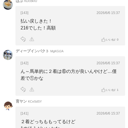
ばぶ
KDcBkIU
[143]
2026/6/6 15:37
払い戻しきた！
216でした！高額
いいね!
0
ディープインパクト
MgKGlJA
[142]
2026/6/6 15:37
ん～馬単的に２着は⑥の方が良いんやけど…僅
差で①かな
いいね!
1
育ヤン
KCeSdSY
[141]
2026/6/6 15:37
２着どっちももってるけど