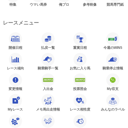
特集
ウマい馬券
俺プロ
参考映像
競馬専門紙
レースメニュー
開催日程
払戻一覧
重賞日程
今週のWIN5
レース傾向
騎乗騎手一覧
お気に入り馬
騎乗停止情報
変更情報
入出金
投票照会
My収支
Myレース
メモ馬出走情報
レース相性度
みんなのラベル