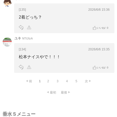
[135]
2026/6/6 15:36
2着どっち？
いいね!
0
ユキ
NTIJIzA
[134]
2026/6/6 15:35
松本ナイスやで！！！
いいね!
0
前
1
2
3
4
5
次
最初
最後
垂水Ｓメニュー