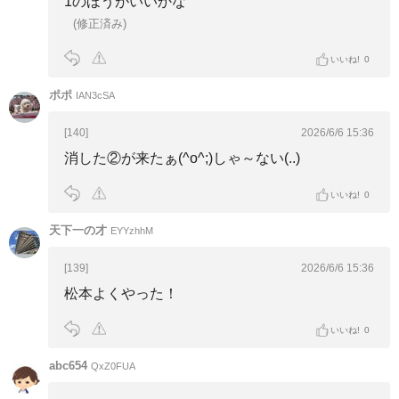
1のほうがいいかな
(修正済み)
いいね!
0
ポポ
IAN3cSA
[140]
2026/6/6 15:36
消した②が来たぁ(^o^;)しゃ～ない(..)
いいね!
0
天下一の才
EYYzhhM
[139]
2026/6/6 15:36
松本よくやった！
いいね!
0
abc654
QxZ0FUA