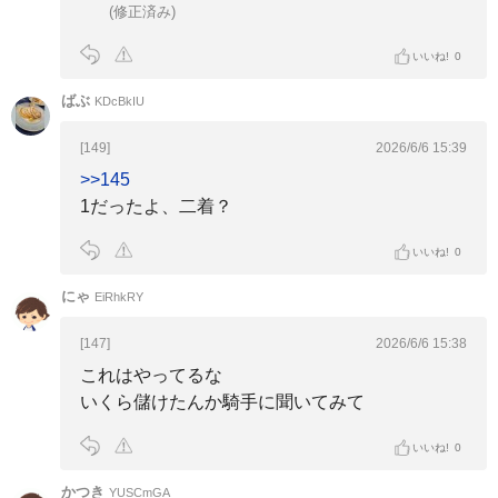
(修正済み)
いいね!
0
ばぶ
KDcBkIU
[149]
2026/6/6 15:39
>>145
1だったよ、二着？
いいね!
0
にゃ
EiRhkRY
[147]
2026/6/6 15:38
これはやってるな
いくら儲けたんか騎手に聞いてみて
いいね!
0
かつき
YUSCmGA