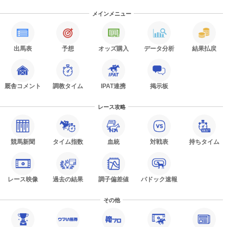
メインメニュー
出馬表
予想
オッズ購入
データ分析
結果払戻
厩舎コメント
調教タイム
IPAT連携
掲示板
レース攻略
競馬新聞
タイム指数
血統
対戦表
持ちタイム
レース映像
過去の結果
調子偏差値
パドック速報
その他