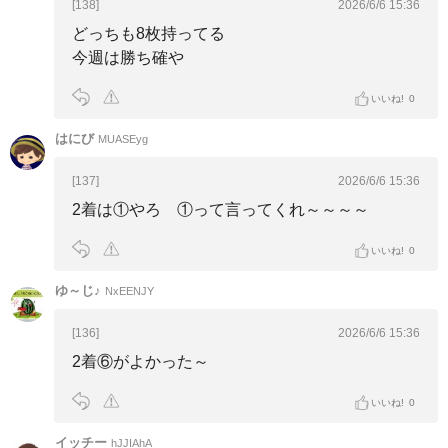
[138]
2026/6/6 15:36
どっちも8枚持ってる
今週は勝ち確や
いいね!
0
はにび
MUASEyg
[137]
2026/6/6 15:36
2着は①やろ ①って言ってくれ～～～～
いいね!
0
ゆ～じ♪
NxEENJY
[136]
2026/6/6 15:36
2着⑥がよかった～
いいね!
0
イッチー
hJJIAhA