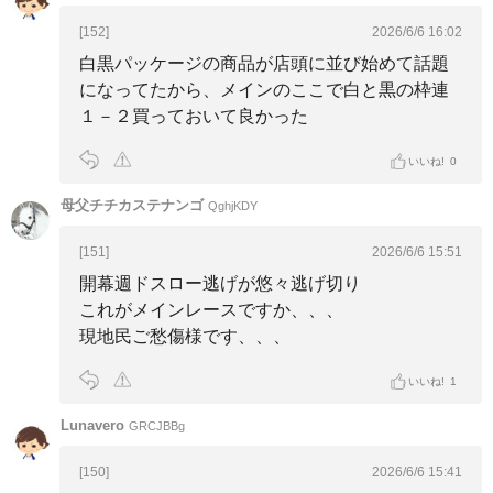
[152]
2026/6/6 16:02
白黒パッケージの商品が店頭に並び始めて話題
になってたから、メインのここで白と黒の枠連
１－２買っておいて良かった
いいね!
0
母父チチカステナンゴ
QghjKDY
[151]
2026/6/6 15:51
開幕週ドスロー逃げが悠々逃げ切り
これがメインレースですか、、、
現地民ご愁傷様です、、、
いいね!
1
Lunavero
GRCJBBg
[150]
2026/6/6 15:41