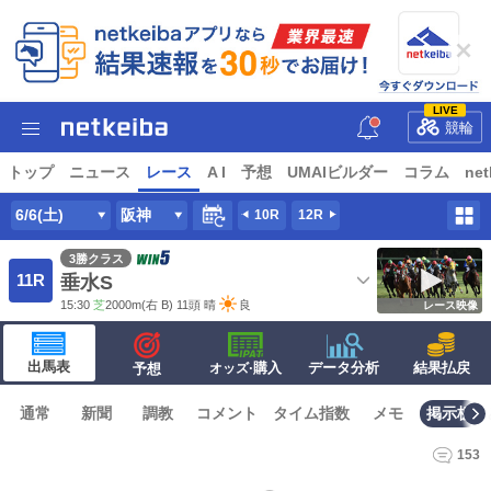
LIVE
競輪
トップ
ニュース
レース
A I
予想
UMAIビルダー
コラム
net
6/6(土)
阪神
10R
12R
3勝クラス
11R
垂水S
15:30
芝
2000m
(右 B) 11頭
晴
良
レース映像
出馬表
·購入
データ分析
結果払戻
予想
オッズ
通常
新聞
調教
コメント
タイム指数
メモ
掲示板
153