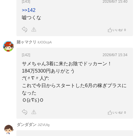
[143]
2026/6/7 15:40
>>142
嘘つくな
いいね!
0
賭ヶマクリ
iUODcpA
[142]
2026/6/7 15:34
サメちゃん3着に来たお陰でドッカーン！
184万5300円ありがとう
:*(〃∇〃人)*:
これで今日からスタートした6月の稼ぎプラスに
なった
Ｏ(≧∇≦)Ｏ
いいね!
0
ダンダダン
JiZVUIg