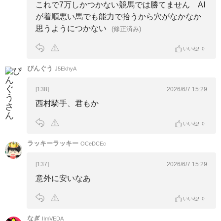
これで7万しかつかない競馬では勝てません AI
が着順悪い馬でも能力で拾うから穴がなかなか
思うようにつかない
(修正済み)
いいね!
0
ぴんぐう
J5EkhyA
[138]
2026/6/7 15:29
西村騎手、君もか
いいね!
0
ラッキーラッキー
OCeDCEc
[137]
2026/6/7 15:29
意外に安いなあ
いいね!
0
なぎ
IImVEDA