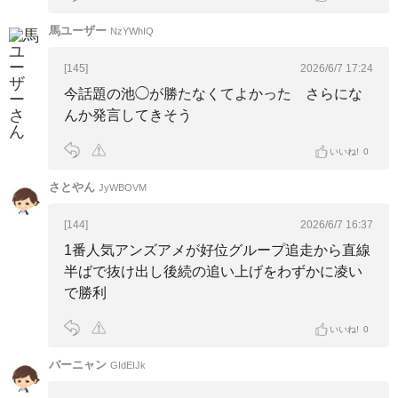
馬ユーザー
NzYWhIQ
[145]
2026/6/7 17:24
今話題の池◯が勝たなくてよかった さらにな
んか発言してきそう
いいね!
0
さとやん
JyWBOVM
[144]
2026/6/7 16:37
1番人気アンズアメが好位グループ追走から直線
半ばで抜け出し後続の追い上げをわずかに凌い
で勝利
いいね!
0
バーニャン
GIdEIJk