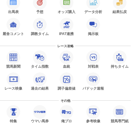
出馬表
予想
オッズ購入
データ分析
結果払戻
厩舎コメント
調教タイム
IPAT連携
掲示板
レース攻略
競馬新聞
タイム指数
血統
対戦表
持ちタイム
レース映像
過去の結果
調子偏差値
パドック速報
その他
特集
ウマい馬券
俺プロ
参考映像
競馬専門紙