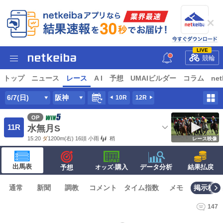
LIVE
競輪
トップ
ニュース
レース
A I
予想
UMAIビルダー
コラム
net
6/7(日)
阪神
10R
12R
OP
11R
水無月S
15:20
ダ
1200m
(右) 16頭
小雨
稍
レース映像
出馬表
·購入
データ分析
結果払戻
予想
オッズ
通常
新聞
調教
コメント
タイム指数
メモ
掲示板
147