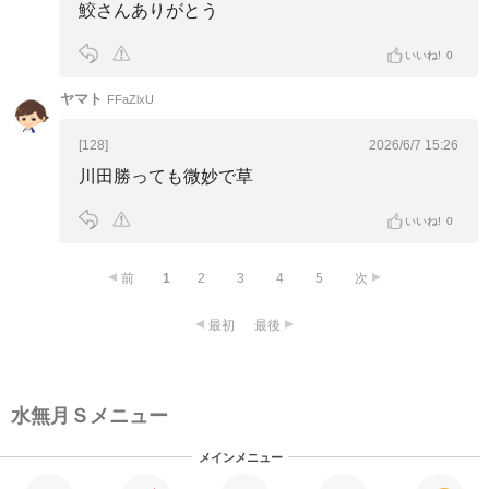
鮫さんありがとう
いいね!
0
ヤマト
FFaZlxU
[128]
2026/6/7 15:26
川田勝っても微妙で草
いいね!
0
前
1
2
3
4
5
次
最初
最後
水無月Ｓメニュー
メインメニュー