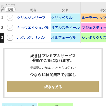
チェック
馬
番
馬名
父名
母
1
クリムゾンリーフ
クリソベリル
ルーラーシッ
2
キョウエイシュバル
リアルスティール
マジェスティ
3
ホグホグナナハン
オルフェーヴル
シンボリクリ
続きはプレミアムサービス
登録でご覧になれます。
登録済みの方はこちらからログイン
今なら14日間無料でお試し
続きを見る