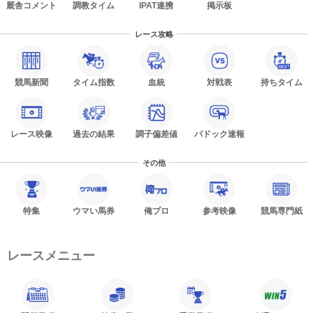
厩舎コメント
調教タイム
IPAT連携
掲示板
レース攻略
競馬新聞
タイム指数
血統
対戦表
持ちタイム
レース映像
過去の結果
調子偏差値
パドック速報
その他
特集
ウマい馬券
俺プロ
参考映像
競馬専門紙
レースメニュー