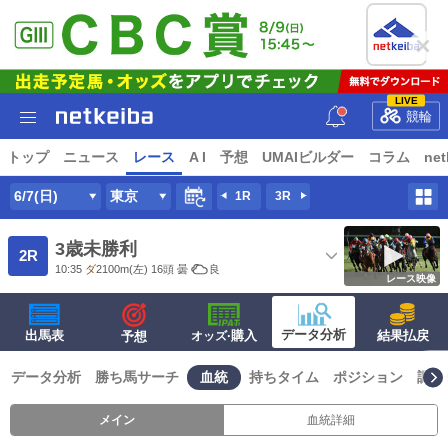
LIVE
競輪
トップ
ニュース
レース
A I
予想
UMAIビルダー
コラム
net
6/7(日)
東京
1R
3R
3歳未勝利
2R
10:35
ダ
2100m
(左) 16頭
曇
良
レース映像
データ分析
出馬表
·購入
結果払戻
予想
オッズ
データ分析
勝ち馬サーチ
血統
持ちタイム
ポジション
調子
メイン
血統詳細