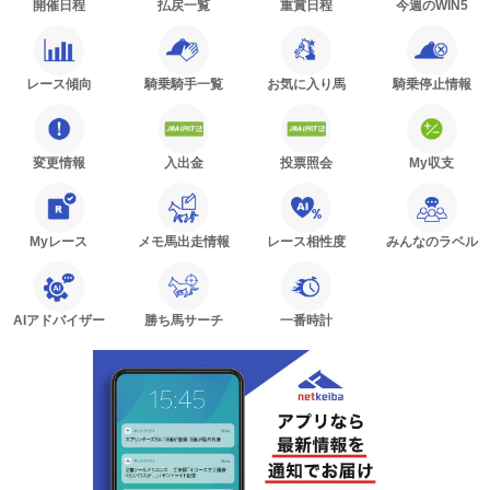
開催日程
払戻一覧
重賞日程
今週のWIN5
レース傾向
騎乗騎手一覧
お気に入り馬
騎乗停止情報
変更情報
入出金
投票照会
My収支
Myレース
メモ馬出走情報
レース相性度
みんなのラベル
AIアドバイザー
勝ち馬サーチ
一番時計