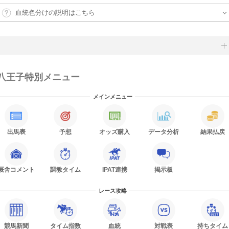
血統色分けの説明はこちら
八王子特別メニュー
メインメニュー
出馬表
予想
オッズ購入
データ分析
結果払戻
厩舎コメント
調教タイム
IPAT連携
掲示板
レース攻略
競馬新聞
タイム指数
血統
対戦表
持ちタイム