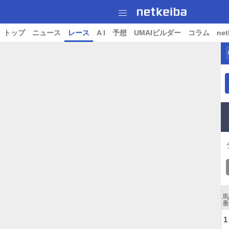
トップ
ニュース
レース
A I
予想
UMAIビルダー
コラム
net
馬
番
1