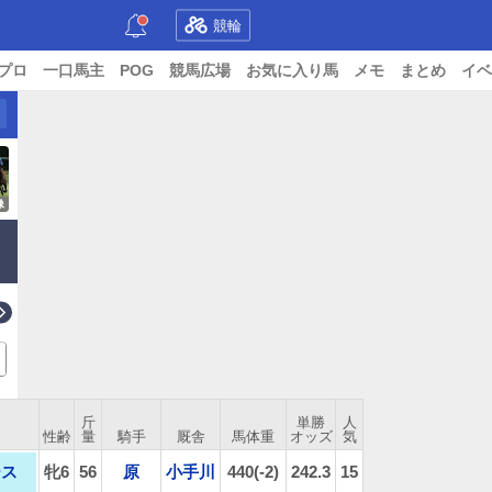
競輪
プロ
一口馬主
POG
競馬広場
お気に入り馬
メモ
まとめ
イベ
像
差値
対戦表
過去10年結果
斤
単勝
人
性齢
量
騎手
厩舎
馬体重
オッズ
気
ース
牝6
56
原
小手川
440(-2)
242.3
15