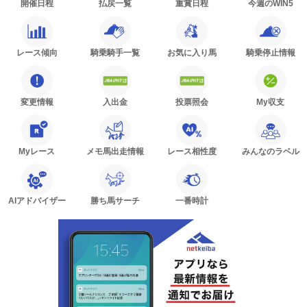
開催日程
払戻一覧
重賞日程
今週のWIN5
レース傾向
騎乗騎手一覧
お気に入り馬
騎乗停止情報
変更情報
入出金
投票照会
My収支
Myレース
メモ馬出走情報
レース相性度
みんなのラベル
AIアドバイザー
勝ち馬サーチ
一番時計