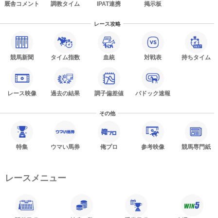
厩舎コメント
調教タイム
IPAT連携
掲示板
レース攻略
競馬新聞
タイム指数
血統
対戦表
持ちタイム
レース映像
過去の結果
調子偏差値
パドック速報
その他
特集
ウマい馬券
俺プロ
参考映像
競馬専門紙
レースメニュー