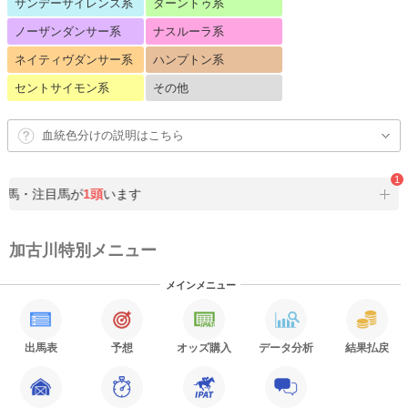
サンデーサイレンス系
ターントゥ系
ノーザンダンサー系
ナスルーラ系
ネイティヴダンサー系
ハンプトン系
セントサイモン系
その他
血統色分けの説明はこちら
1
選馬・注目馬が
1頭
います
加古川特別メニュー
メインメニュー
出馬表
予想
オッズ購入
データ分析
結果払戻