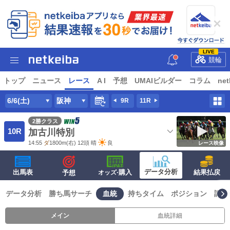
LIVE
競輪
トップ
ニュース
レース
A I
予想
UMAIビルダー
コラム
net
6/6(土)
阪神
9R
11R
2勝クラス
10R
加古川特別
14:55
ダ
1800m
(右) 12頭
晴
良
レース映像
データ分析
出馬表
·購入
結果払戻
予想
オッズ
データ分析
勝ち馬サーチ
血統
持ちタイム
ポジション
調子
メイン
血統詳細