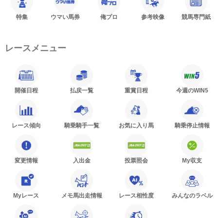
特集
ウマい馬券
俺プロ
参考映像
競馬専門紙
レースメニュー
開催日程
払戻一覧
重賞日程
今週のWIN5
レース傾向
騎乗騎手一覧
お気に入り馬
騎乗停止情報
変更情報
入出金
投票照会
My収支
Myレース
メモ馬出走情報
レース相性度
みんなのラベル