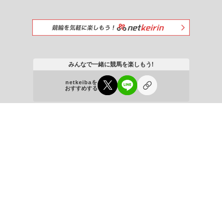
みんなで一緒に競馬を楽しもう!
netkeibaを
おすすめする
＼ netkeiba公式SNS ／
出馬表
お知らせ
プレミアムサービス
よくある質問
競馬新聞
調教タイム
厩舎コメント
タイム指数
掲示板
利用規約
ライセンス
広告募集
採用情報
プライバシーポリシー
運営会社
パドック速報
｜
｜
｜
オーナーズ
競輪
野球
SMART会員証