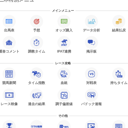
メインメニュー
出馬表
予想
オッズ購入
データ分析
結果払戻
厩舎コメント
調教タイム
IPAT連携
掲示板
レース攻略
競馬新聞
タイム指数
血統
対戦表
持ちタイム
レース映像
過去の結果
調子偏差値
パドック速報
その他