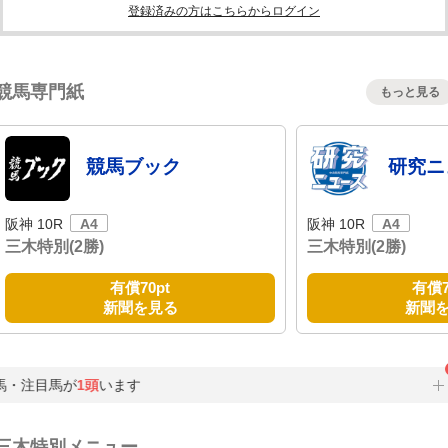
登録済みの方はこちらからログイン
競馬専門紙
もっと見る
競馬ブック
研究ニ
阪神 10R
A4
阪神 10R
A4
三木特別(2勝)
三木特別(2勝)
有償
70pt
有償
新聞を見る
新聞
馬・注目馬が
1頭
います
三木特別メニュー