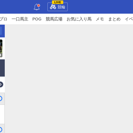
LIVE
競輪
プロ
一口馬主
POG
競馬広場
お気に入り馬
メモ
まとめ
イベ
像
んなのラベル
IPAT連携
パドック