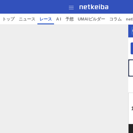
トップ
ニュース
レース
A I
予想
UMAIビルダー
コラム
net