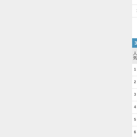
人
気
1
2
3
4
5
6