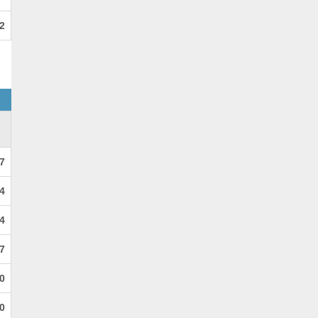
2
.7
.4
.4
.7
.0
.0