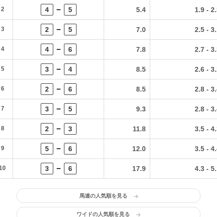
2
4
5
5.4
1.9 - 2
3
2
5
7.0
2.5 - 3
4
4
6
7.8
2.7 - 3
5
3
4
8.5
2.6 - 3
6
2
6
8.5
2.8 - 3
7
3
5
9.3
2.8 - 3
8
2
3
11.8
3.5 - 4
9
5
6
12.0
3.5 - 4
10
3
6
17.9
4.3 - 5
馬連の人気順を見る
ワイドの人気順を見る