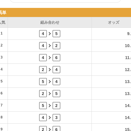
馬単
人気
組み合わせ
オッズ
1
4
5
9
2
4
2
10.
3
4
6
11
4
2
4
12.
5
5
4
13.
6
2
5
13.
7
5
2
14.
8
4
3
14.
9
2
6
15.