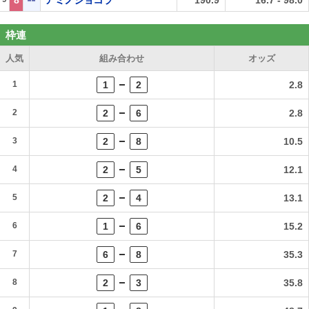
枠連
人気
組み合わせ
オッズ
1
1
2
2.8
2
2
6
2.8
3
2
8
10.5
4
2
5
12.1
5
2
4
13.1
6
1
6
15.2
7
6
8
35.3
8
2
3
35.8