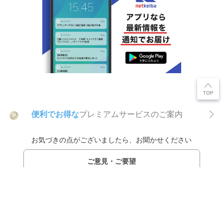
便利でお得な
プレミアムサービスのご案内
P
お気づきの点がございましたら、お聞かせください
ご意見・ご要望
出馬表