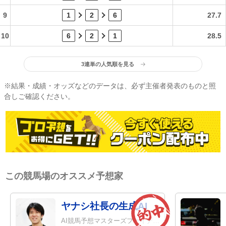
9
1
2
6
27.7
10
6
2
1
28.5
3連単の人気順を見る
※結果・成績・オッズなどのデータは、必ず主催者発表のものと照
合しご確認ください。
この競馬場のオススメ予想家
ヤナシ社長の生成AI
AI競馬予想マスターズファイナリスト