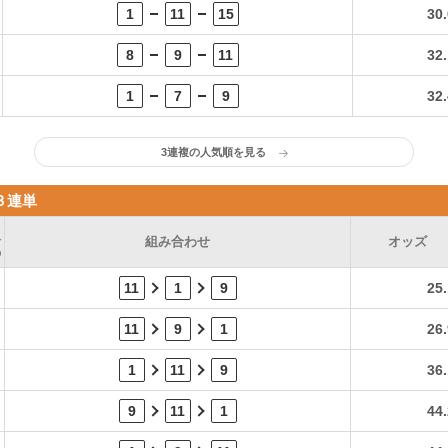
1
11
15
30.
8
9
11
32.
1
7
9
32.
3連複の人気順を見る
３連単
人
組み合わせ
オッズ
気
11
1
9
25.
11
9
1
26.
1
11
9
36.
9
11
1
44.