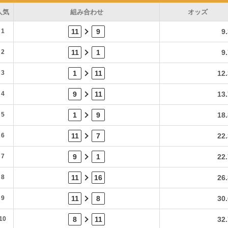
人気
組み合わせ
オッズ
1
11
9
9
2
11
1
9
3
1
11
12.
4
9
11
13.
5
1
9
18.
6
11
7
22.
7
9
1
22.
8
11
16
26.
9
11
8
30.
10
8
11
32.