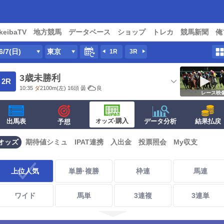
keibaTV
地方競馬
データベース
ショップ
トレカ
競馬新聞
俺
6/7(日)
東京
1R
3R
3歳未勝利
2R
10:35
ダ
2100m
(左) 16頭
曇
良
レース映
·購入
出馬表
オッズ
データ分析
結果払戻
予想
オッズ
期待値シミュ
IPAT連携
入出金
投票照会
My収支
上位人気
単勝·複勝
枠連
馬連
ワイド
馬単
3連複
3連単