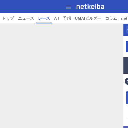
トップ
ニュース
レース
A I
予想
UMAIビルダー
コラム
net