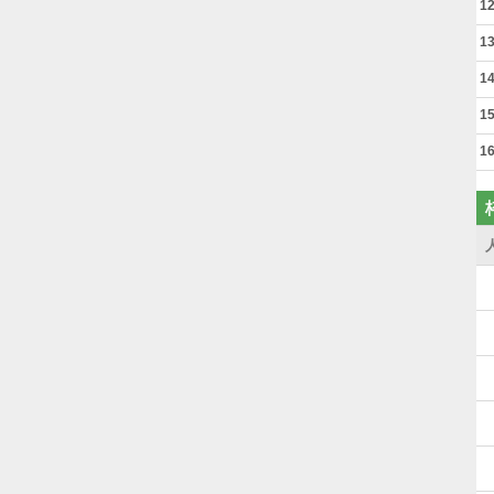
1
1
1
1
1