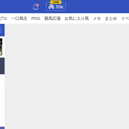
LIVE
競輪
プロ
一口馬主
POG
競馬広場
お気に入り馬
メモ
まとめ
イベ
像