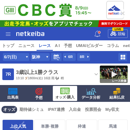
LIVE
競輪
トップ
ニュース
レース
A I
予想
UMAIビルダー
コラム
net
6/7(日)
阪神
6R
8R
3歳以上1勝クラス
7R
13:10
ダ
1800m
(右) 16頭
雨
稍
レース映像
·購入
出馬表
オッズ
データ分析
結果払戻
予想
オッズ
期待値シミュ
IPAT連携
入出金
投票照会
My収支
上位人気
単勝·複勝
枠連
馬連