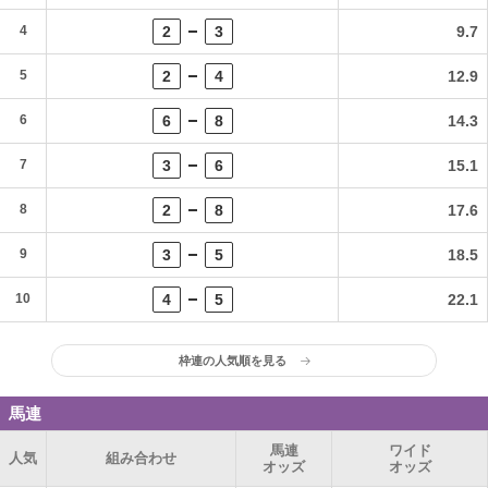
4
2
3
9.7
5
2
4
12.9
6
6
8
14.3
7
3
6
15.1
8
2
8
17.6
9
3
5
18.5
10
4
5
22.1
枠連の人気順を見る
馬連
馬連
ワイド
人気
組み合わせ
オッズ
オッズ