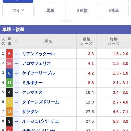
ワイド
馬単
3連複
3連単
単勝・複勝
人
馬
単勝
複勝
印
馬名
気
番
オッズ
オッズ
リアンドゥクール
1
5
3.3
1.5 - 2.0
アロマフェリス
2
16
4.1
1.5 - 2.0
ケイツーリーブル
3
8
4.2
1.3 - 1.8
ミルボナー
4
11
8.8
2.1 - 3.1
クレマチス
5
4
10.4
2.4 - 3.5
クイーンズドリーム
6
9
12.9
2.7 - 4.0
ザラタン
7
13
27.5
4.6 - 7.1
ルージュビバーチェ
8
3
27.5
5.8 - 8.9
オラヴィンリンナ
9
6
27.7
6.0 - 9.3