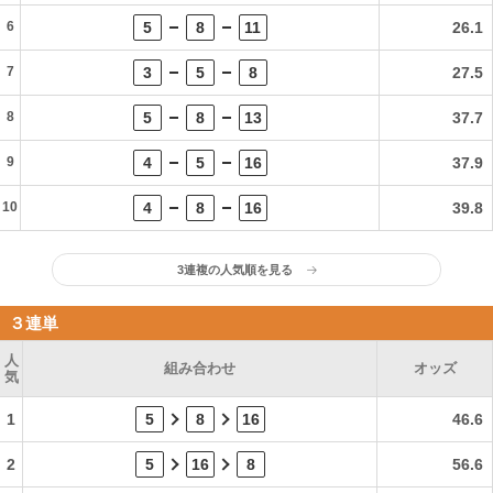
6
5
8
11
26.1
7
3
5
8
27.5
8
5
8
13
37.7
9
4
5
16
37.9
10
4
8
16
39.8
3連複の人気順を見る
３連単
人
組み合わせ
オッズ
気
1
5
8
16
46.6
2
5
16
8
56.6