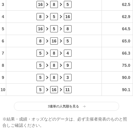
3
16
8
5
62.5
4
8
5
16
62.9
5
16
5
8
64.5
6
8
16
5
65.0
7
5
8
4
66.3
8
5
8
9
75.0
9
5
8
3
90.0
10
5
16
11
90.1
3連単の人気順を見る
※結果・成績・オッズなどのデータは、必ず主催者発表のものと照
合しご確認ください。