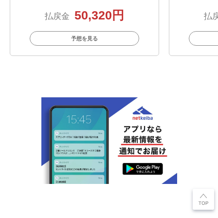
50,320円
払戻金
払
予想を見る