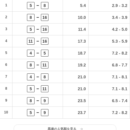
1
5
8
5.4
2.9 - 3.2
2
8
16
10.0
3.4 - 3.9
3
5
16
11.4
4.2 - 5.0
4
11
16
17.3
5.3 - 5.9
5
4
5
18.7
7.2 - 8.2
6
8
11
19.2
6.8 - 7.7
7
4
8
21.0
7.1 - 8.1
8
5
11
21.0
7.1 - 8.1
9
8
9
23.5
6.5 - 7.4
10
5
9
23.7
7.2 - 8.2
馬連の人気順を見る