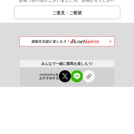
ご意見・ご要望
みんなで一緒に競馬を楽しもう!
netkeibaを
おすすめする
＼ netkeiba公式SNS ／
出馬表
お知らせ
プレミアムサービス
よくある質問
競馬新聞
調教タイム
厩舎コメント
タイム指数
掲示板
利用規約
ライセンス
広告募集
採用情報