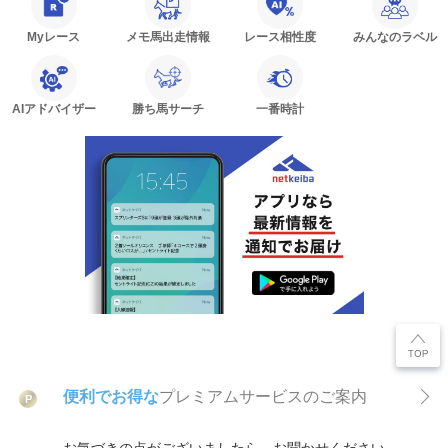
Myレース
メモ馬出走情報
レース相性度
みんなのラベル
AIアドバイザー
勝ち馬サーチ
一番時計
便利でお得な
プレミアムサービスのご案内
P
お気づきの点がございましたら、お聞かせください