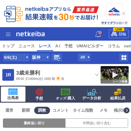
LIVE
競輪
トップ
ニュース
レース
A I
予想
UMAIビルダー
コラム
net
6/6(土)
阪神
2R
3歳未勝利
1R
09:50
ダ
1400m
(右) 16頭
晴
良
レース映像
出馬表
·購入
データ分析
結果払戻
予想
オッズ
通常
新聞
調教
コメント
タイム指数
メモ
掲示板
最終追い切り
中間追い切り含む