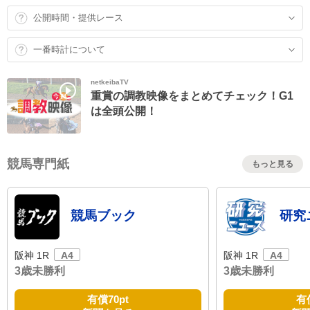
公開時間・提供レース
一番時計について
netkeibaTV
重賞の調教映像をまとめてチェック！G1
は全頭公開！
競馬専門紙
もっと見る
競馬ブック
研究
阪神 1R
A4
阪神 1R
A4
3歳未勝利
3歳未勝利
有償
70pt
有