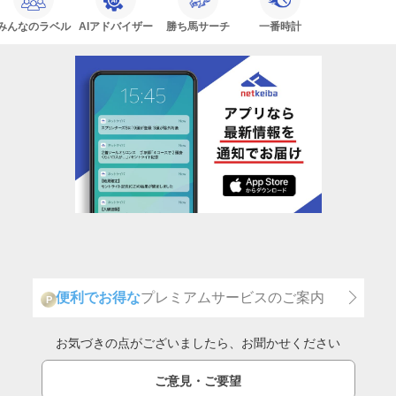
みんなのラベル
AIアドバイザー
勝ち馬サーチ
一番時計
便利でお得な
プレミアムサービスのご案内
P
お気づきの点がございましたら、お聞かせください
ご意見・ご要望