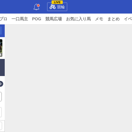
LIVE
競輪
プロ
一口馬主
POG
競馬広場
お気に入り馬
メモ
まとめ
イベ
像
んなのラベル
IPAT連携
パドック