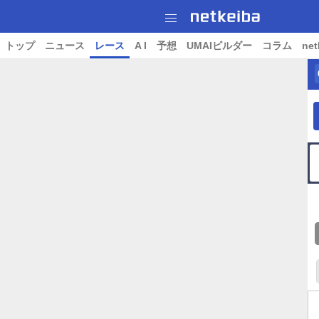
トップ
ニュース
レース
A I
予想
UMAIビルダー
コラム
net