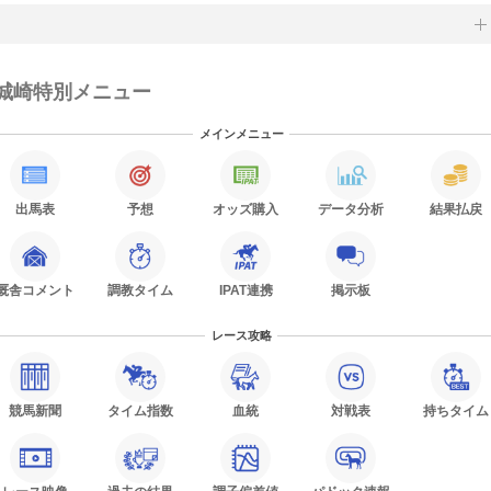
城崎特別メニュー
メインメニュー
出馬表
予想
オッズ購入
データ分析
結果払戻
厩舎コメント
調教タイム
IPAT連携
掲示板
レース攻略
競馬新聞
タイム指数
血統
対戦表
持ちタイム