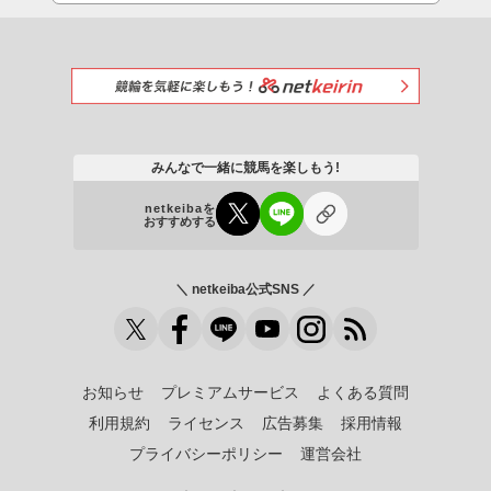
みんなで一緒に競馬を楽しもう!
netkeibaを
おすすめする
＼ netkeiba公式SNS ／
お知らせ
プレミアムサービス
よくある質問
利用規約
ライセンス
広告募集
採用情報
プライバシーポリシー
運営会社