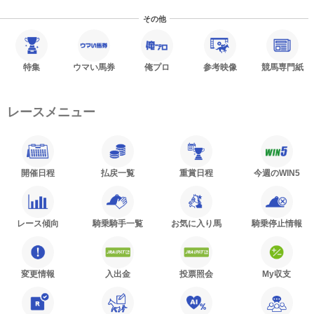
レース映像
過去の結果
調子偏差値
パドック速報
その他
特集
ウマい馬券
俺プロ
参考映像
競馬専門紙
レースメニュー
開催日程
払戻一覧
重賞日程
今週のWIN5
レース傾向
騎乗騎手一覧
お気に入り馬
騎乗停止情報
変更情報
入出金
投票照会
My収支