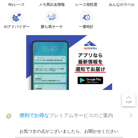
Myレース
メモ馬出走情報
レース相性度
みんなのラベル
AIアドバイザー
勝ち馬サーチ
一番時計
便利でお得な
プレミアムサービスのご案内
P