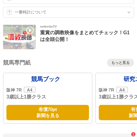
一番時計について
netkeibaTV
重賞の調教映像をまとめてチェック！G1
は全頭公開！
競馬専門紙
もっと見る
競馬ブック
研究
阪神 7R
A4
阪神 7R
A4
3歳以上1勝クラス
3歳以上1勝クラ
有償
70pt
有
新聞を見る
新