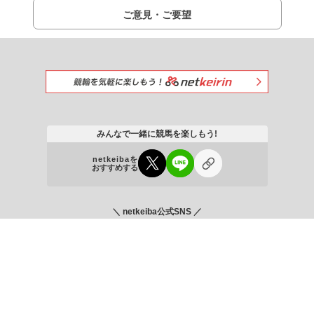
お気づきの点がございましたら、お聞かせください
ご意見・ご要望
みんなで一緒に競馬を楽しもう!
netkeibaを
おすすめする
＼ netkeiba公式SNS ／
出馬表
お知らせ
プレミアムサービス
よくある質問