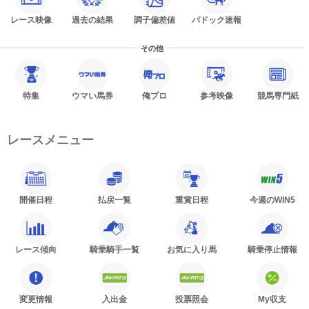
レース映像
過去の結果
調子偏差値
パドック速報
その他
特集
ウマい馬券
俺プロ
参考映像
競馬専門紙
レースメニュー
開催日程
払戻一覧
重賞日程
今週のWIN5
レース傾向
騎乗騎手一覧
お気に入り馬
騎乗停止情報
変更情報
入出金
投票照会
My収支