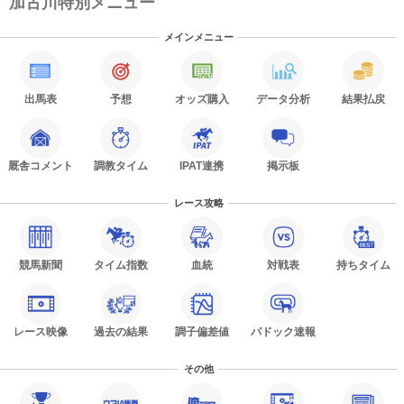
加古川特別メニュー
メインメニュー
出馬表
予想
オッズ購入
データ分析
結果払戻
厩舎コメント
調教タイム
IPAT連携
掲示板
レース攻略
競馬新聞
タイム指数
血統
対戦表
持ちタイム
レース映像
過去の結果
調子偏差値
パドック速報
その他