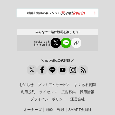
みんなで一緒に競馬を楽しもう!
netkeibaを
おすすめする
＼ netkeiba公式SNS ／
お知らせ
プレミアムサービス
よくある質問
利用規約
ライセンス
広告募集
採用情報
プライバシーポリシー
運営会社
｜
｜
｜
オーナーズ
競輪
野球
SMART会員証