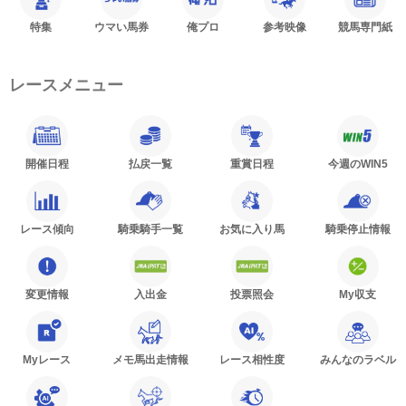
特集
ウマい馬券
俺プロ
参考映像
競馬専門紙
レースメニュー
開催日程
払戻一覧
重賞日程
今週のWIN5
レース傾向
騎乗騎手一覧
お気に入り馬
騎乗停止情報
変更情報
入出金
投票照会
My収支
Myレース
メモ馬出走情報
レース相性度
みんなのラベル