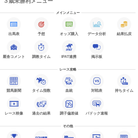
３歳未勝利メニュー
メインメニュー
出馬表
予想
オッズ購入
データ分析
結果払戻
厩舎コメント
調教タイム
IPAT連携
掲示板
レース攻略
競馬新聞
タイム指数
血統
対戦表
持ちタイム
レース映像
過去の結果
調子偏差値
パドック速報
その他