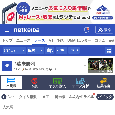
競輪
トップ
ニュース
レース
A I
予想
UMAIビルダー
コラム
net
6/7(日)
阪神
3R
5R
3歳未勝利
4R
11:20
ダ
1400m
(右) 16頭
雨
良
レース映像
出馬表
·購入
データ分析
結果払戻
予想
オッズ
コメント
タイム指数
メモ
掲示板
みんなのラベル
パドック
人気馬