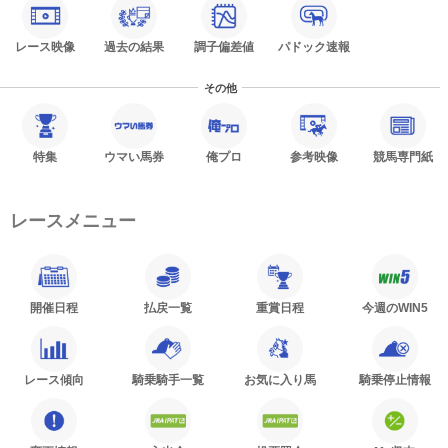
レース映像
過去の結果
調子偏差値
パドック速報
その他
特集
ウマい馬券
俺プロ
参考映像
競馬専門紙
レースメニュー
開催日程
払戻一覧
重賞日程
今週のWIN5
レース傾向
騎乗騎手一覧
お気に入り馬
騎乗停止情報