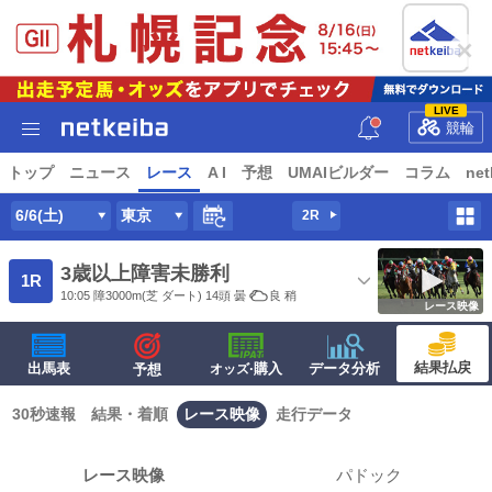
LIVE
競輪
トップ
ニュース
レース
A I
予想
UMAIビルダー
コラム
net
6/6(土)
東京
2R
3歳以上障害未勝利
1R
10:05
障
3000m
(芝 ダート) 14頭
曇
良
稍
レース映像
結果払戻
出馬表
·購入
データ分析
予想
オッズ
30秒速報
結果・着順
レース映像
走行データ
レース映像
パドック