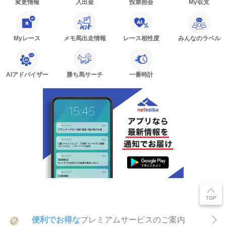
変更情報
入出金
投票照会
My収支
Myレース
メモ馬出走情報
レース相性度
みんなのラベル
AIアドバイザー
勝ち馬サーチ
一番時計
便利でお得な
プレミアムサービスのご案内
P