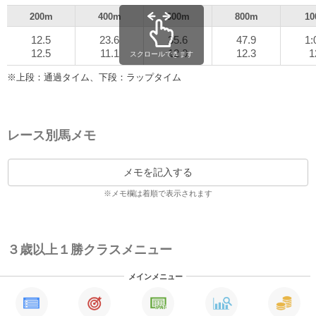
200m
400m
600m
800m
10
12.5
23.6
35.6
47.9
1:
12.5
11.1
12.0
12.3
1
スクロールできます
※上段：通過タイム、下段：ラップタイム
レース別馬メモ
メモを記入する
※メモ欄は着順で表示されます
３歳以上１勝クラスメニュー
メインメニュー