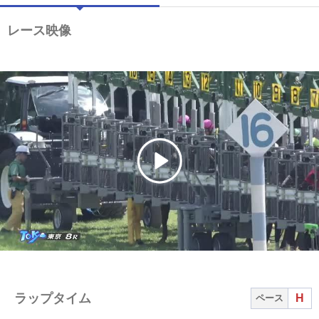
レース映像
ラップタイム
H
ペース