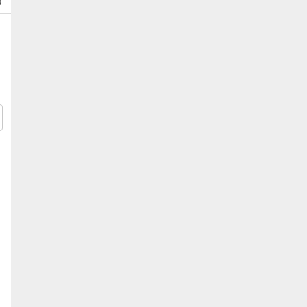
9
12.4
12.2
11.4
11.1