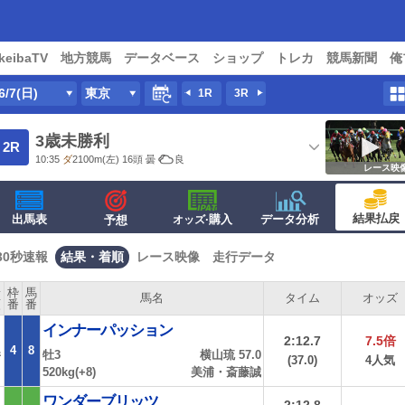
keibaTV
地方競馬
データベース
ショップ
トレカ
競馬新聞
俺
6/7(日)
東京
1R
3R
3歳未勝利
2R
10:35
ダ
2100m
(左) 16頭
曇
良
レース映
結果払戻
出馬表
·購入
データ分析
予想
オッズ
30秒速報
結果・着順
レース映像
走行データ
着
枠
馬
馬名
タイム
オッズ
順
番
番
インナーパッション
2:12.7
7.5倍
4
8
牡3
横山琉 57.0
着
(37.0)
4人気
520kg(+8)
美浦・斎藤誠
ワンダーブリッツ