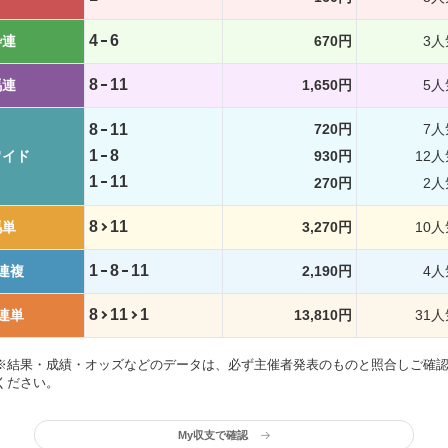
4
6
枠連
670円
3人
8
11
馬連
1,650円
5人
8
11
720円
7人
1
8
ワイド
930円
12人
1
11
270円
2人
8
11
馬単
3,270円
10人
1
8
11
連複
2,190円
4人
8
11
1
連単
13,810円
31人
※結果・成績・オッズなどのデータは、必ず主催者発表のものと照合しご確
ください。
My収支で確認