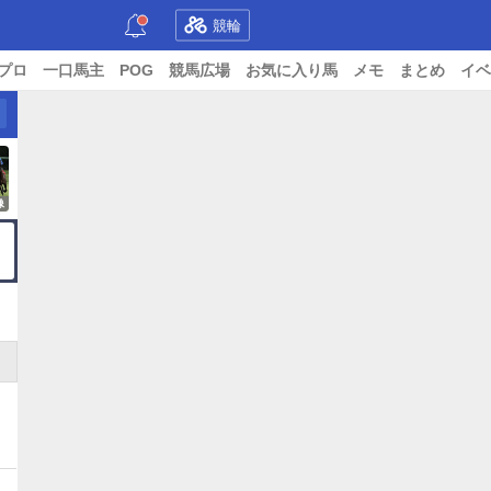
競輪
プロ
一口馬主
POG
競馬広場
お気に入り馬
メモ
まとめ
イベ
像