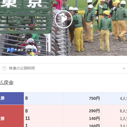
映像の公開時間
払戻金
単勝
8
750円
4人
8
290円
6人
11
複勝
140円
1人
1
160円
3人