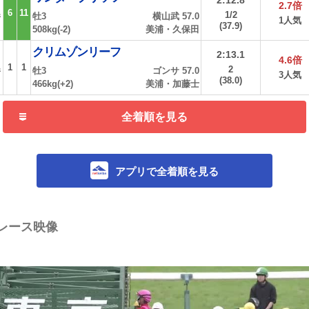
2:12.8
2.7倍
6
11
1/2
牡3
横山武 57.0
着
1人気
(37.9)
508kg(-2)
美浦・久保田
クリムゾンリーフ
2:13.1
4.6倍
1
1
2
牡3
ゴンサ 57.0
着
3人気
(38.0)
466kg(+2)
美浦・加藤士
全着順を見る
アプリで全着順を見る
レース映像