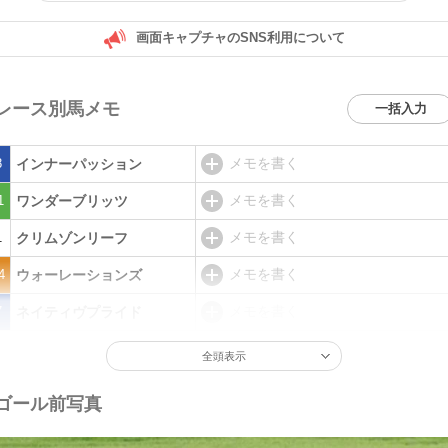
画面キャプチャのSNS利用について
レース別馬メモ
一括入力
メモを書く
8
インナーパッション
メモを書く
1
ワンダーブリッツ
メモを書く
1
クリムゾンリーフ
メモを書く
4
ウォーレーションズ
メモを書く
7
ネイティヴプライド
全頭表示
ゴール前写真