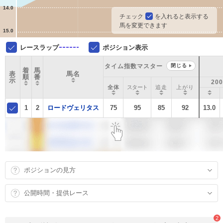
14.0
チェック
を入れると表示する
馬を変更できます
15.0
レースラップ
ポジション表示
タイム指数マスター
閉じる
着
馬
表
馬名
順
番
示
20
全体
スタート
追走
上がり
1
2
ロードヴェリタス
75
95
85
92
13.0
ポジションの見方
公開時間・提供レース
2