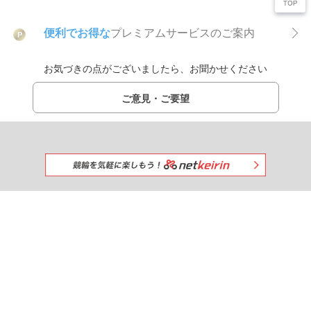
便利でお得な
プレミアムサービスのご案内
P
お気づきの点がございましたら、お聞かせください
ご意見・ご要望
みんなで一緒に競馬を楽しもう!
出馬表
netkeibaを
おすすめする
競馬新聞
調教タイム
厩舎コメント
タイム指数
掲示板
＼ netkeiba公式SNS ／