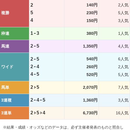
2
140円
2人気
5
複勝
230円
5人気
4
150円
3人気
1
3
枠連
380円
1人気
2
5
馬連
1,350円
4人気
2
5
540円
6人気
2
4
ワイド
260円
2人気
4
5
520円
5人気
2
5
馬単
2,070円
7人気
2
4
5
3連複
1,360円
3人気
2
5
4
3連単
6,730円
16人気
※結果・成績・オッズなどのデータは、必ず主催者発表のものと照合し