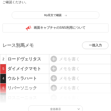
ご確認ください。
My収支で確認
画面キャプチャのSNS利用について
レース別馬メモ
一括入力
ロードヴェリタス
メモを書く
2
ダイメイクマモト
メモを書く
5
ウルトラハート
メモを書く
4
リバーソニック
メモを書く
6
ロスニーニョス
メモを書く
3
全頭表示