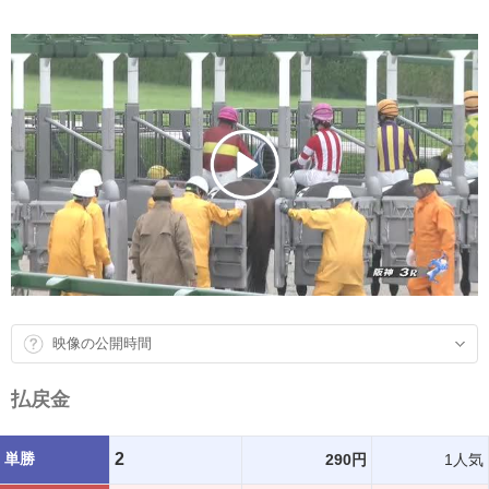
映像の公開時間
払戻金
単勝
2
290円
1人気