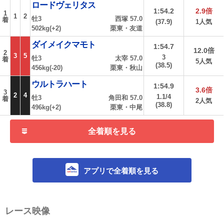
ロードヴェリタス
1:54.2
2.9倍
1
1
2
牡3
西塚 57.0
着
(37.9)
1人気
502kg(+2)
栗東・友道
ダイメイクマモト
1:54.7
12.0倍
2
3
5
3
牡3
太宰 57.0
着
5人気
(38.5)
456kg(-20)
栗東・秋山
ウルトラハート
1:54.9
3.6倍
3
2
4
1.1/4
牡3
角田和 57.0
着
2人気
(38.8)
496kg(+2)
栗東・中尾
全着順を見る
アプリで全着順を見る
レース映像