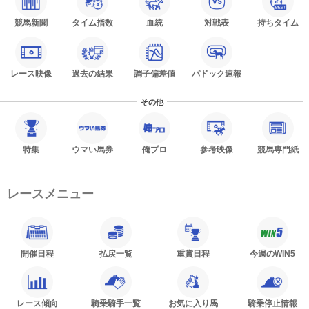
競馬新聞
タイム指数
血統
対戦表
持ちタイム
レース映像
過去の結果
調子偏差値
パドック速報
その他
特集
ウマい馬券
俺プロ
参考映像
競馬専門紙
レースメニュー
開催日程
払戻一覧
重賞日程
今週のWIN5
レース傾向
騎乗騎手一覧
お気に入り馬
騎乗停止情報