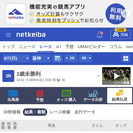
LIVE
競輪
トップ
ニュース
レース
A I
予想
UMAIビルダー
コラム
net
6/7(日)
阪神
2R
4R
3歳未勝利
3R
10:50
ダ
1800m
(右) 16頭
雨
良
レース映像
結果払戻
出馬表
·購入
データ分析
予想
オッズ
30秒速報
結果・着順
レース映像
走行データ
着
枠
馬
馬名
タイム
オッズ
順
番
番