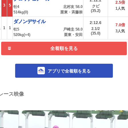
2:12.2
2.5倍
3
5
クビ
牡4
北村友 58.0
着
1人気
(35.2)
514kg(0)
栗東・斉藤崇
ダノンデサイル
2:12.6
7.0倍
1
1
2.1/2
牡5
戸崎圭 58.0
着
3人気
(35.0)
520kg(+4)
栗東・安田
全着順を見る
アプリで全着順を見る
レース映像