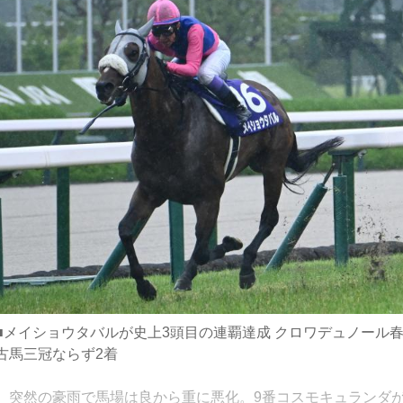
■メイショウタバルが史上3頭目の連覇達成 クロワデュノール
古馬三冠ならず2着
突然の豪雨で馬場は良から重に悪化。9番コスモキュランダ