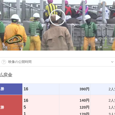
映像の公開時間
払戻金
単勝
16
390円
2人
16
140円
2人
5
複勝
120円
1人
1
170円
3人