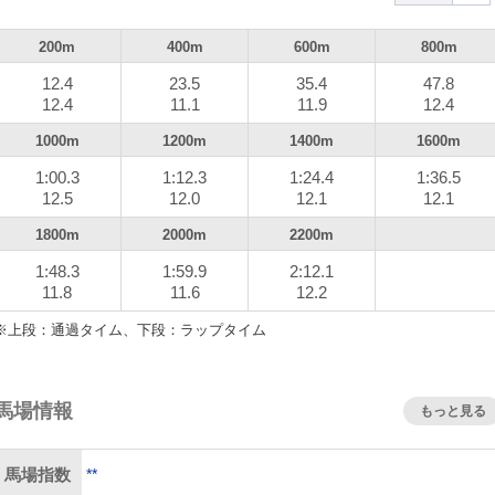
直線に入って、メイショウタバルが逃げるコスモキュランダ
を捕らえにかかり、2頭の外からはクロワデュノールが脚を伸
200m
400m
600m
800m
してきた。クロワデュノールと後ろの差は開いているが、ダノ
ンデサイルが4番手に上がって追い上げてきている。
12.4
23.5
35.4
47.8
12.4
11.1
11.9
12.4
残り200mを切ってメイショウタバルが抜け出す。クロワデ
1000m
1200m
1400m
1600m
ノールもコスモキュランダを交わして、さらにメイショウタバ
1:00.3
1:12.3
1:24.4
1:36.5
ルに迫っていく。3番手となったコスモキュランダにはダノン
12.5
12.0
12.1
12.1
サイルが襲いかかる。最後はメイショウタバルがクロワデュノ
1800m
2000m
2200m
ールの追撃を凌いでゴール、史上3頭目の宝塚記念連覇を達成
た。
1:48.3
1:59.9
2:12.1
11.8
11.6
12.2
クロワデュノールはクビ差の2着で史上初の春古馬三冠なら
※上段：通過タイム、下段：ラップタイム
ず。さらに2.1/2馬身差の3着争いはダノンデサイルが制した。
ちタイムは2分12秒1(重)。
馬場情報
もっと見る
**
馬場指数