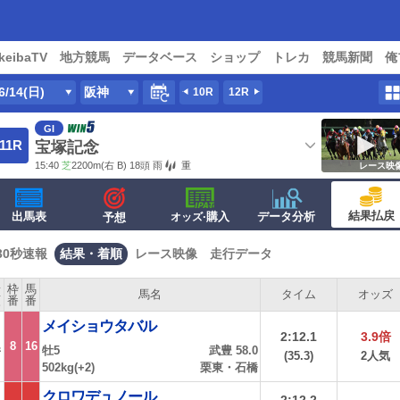
keibaTV
地方競馬
データベース
ショップ
トレカ
競馬新聞
俺
6/14(日)
阪神
10R
12R
GI
11R
宝塚記念
15:40
芝
2200m
(右 B) 18頭
雨
重
レース映
結果払戻
出馬表
·購入
データ分析
予想
オッズ
30秒速報
結果・着順
レース映像
走行データ
着
枠
馬
馬名
タイム
オッズ
順
番
番
メイショウタバル
2:12.1
3.9倍
8
16
牡5
武豊 58.0
着
(35.3)
2人気
502kg(+2)
栗東・石橋
クロワデュノール