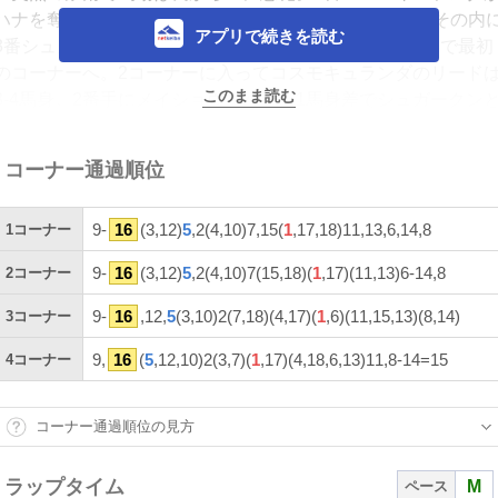
ハナを奪い、16番メイショウタバルは2番手に控える。その内
アプリで続きを読む
3番シュガークン、後ろに5番クロワデュノールが続く形で最初
のコーナーへ。2コーナーに入ってコスモキュランダのリード
このまま読む
3-4馬身。2番手にメイショウタバル、1馬身差でシュガークン
12番マイネルエンペラー、直後にクロワデュノールがいる。1
身差で2番ミュージアムマイルと10番ジューンテイク、直後に4
コーナー通過順位
番ミクニインスパイア。
9-
16
(3,12)
5
,2(4,10)7,15(
1
,17,18)11,13,6,14,8
1
コーナー
1馬身差で7番ファミリータイム、1馬身差で15番マイユニバ
ースと18番ミステリーウェイ、さらに1馬身半差で1番ダノンデ
9-
16
(3,12)
5
,2(4,10)7(15,18)(
1
,17)(11,13)6-14,8
2
コーナー
サイルと17番レガレイラが続く。1馬身半差で6番ビザンチンド
リーム、直後に13番シェイクユアハート、その後ろに11番シン
9-
16
,12,
5
(3,10)2(7,18)(4,17)(
1
,6)(11,15,13)(8,14)
3
コーナー
エンペラーが続き、さらに1馬身後ろの8番タガノデュードと14
9,
16
(
5
,12,10)2(3,7)(
1
,17)(4,18,6,13)11,8-14=15
4
コーナー
番スティンガーグラスが最後方となった。1000mの通過タイム
は60秒3。コスモキュランダが3馬身のリードをとって3コーナ
ーへ。メイショウタバルがじわじわと差を詰め、その後ろにク
コーナー通過順位の見方
ロワデュノールが続く形で最後の直線を迎える。
ラップタイム
M
ペース