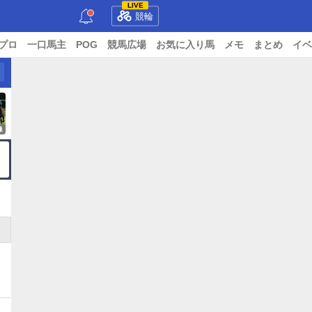
LIVE
競輪
プロ
一口馬主
POG
競馬広場
お気に入り馬
メモ
まとめ
イベ
像