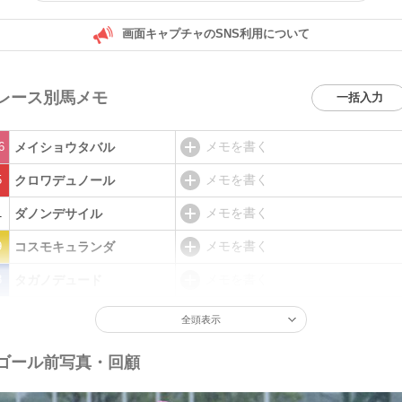
画面キャプチャのSNS利用について
レース別馬メモ
一括入力
メモを書く
6
メイショウタバル
メモを書く
5
クロワデュノール
メモを書く
1
ダノンデサイル
メモを書く
9
コスモキュランダ
メモを書く
8
タガノデュード
全頭表示
ゴール前写真・回顧