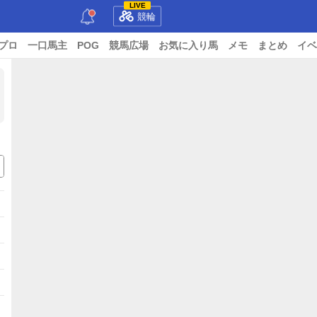
LIVE
競輪
プロ
一口馬主
POG
競馬広場
お気に入り馬
メモ
まとめ
イベ