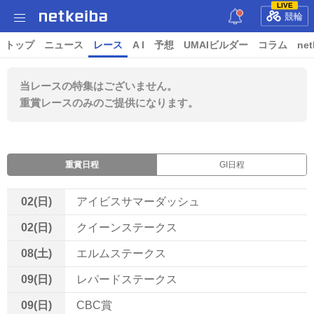
LIVE
競輪
トップ
ニュース
レース
A I
予想
UMAIビルダー
コラム
net
当レースの特集はございません。
重賞レースのみのご提供になります。
重賞日程
GI日程
02(日)
アイビスサマーダッシュ
02(日)
クイーンステークス
08(土)
エルムステークス
09(日)
レパードステークス
09(日)
CBC賞