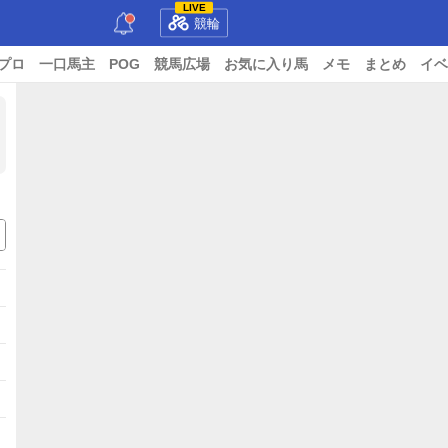
LIVE
競輪
プロ
一口馬主
POG
競馬広場
お気に入り馬
メモ
まとめ
イベ