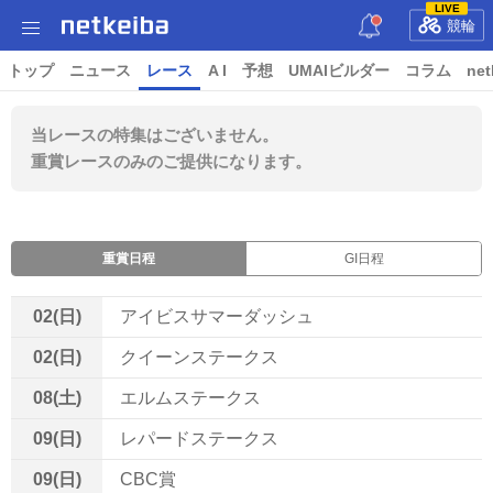
LIVE
競輪
トップ
ニュース
レース
A I
予想
UMAIビルダー
コラム
net
当レースの特集はございません。
重賞レースのみのご提供になります。
重賞日程
GI日程
02(日)
アイビスサマーダッシュ
02(日)
クイーンステークス
08(土)
エルムステークス
09(日)
レパードステークス
09(日)
CBC賞