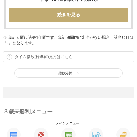
続きを見る
※ 集計期間は過去1年間です。集計期間内に出走がない場合、該当項目は
「-」となります。
タイム指数(標準)の見方はこちら
指数分析
３歳未勝利メニュー
メインメニュー