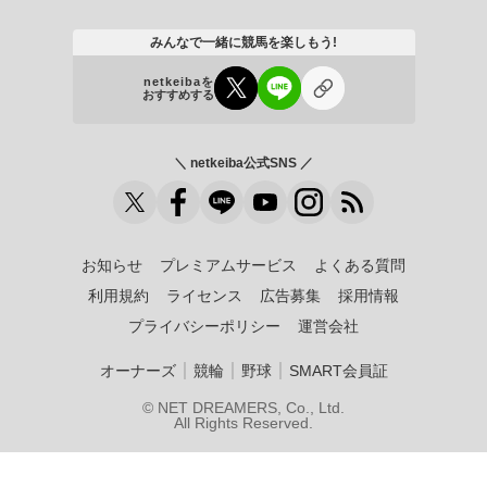
みんなで一緒に競馬を楽しもう!
netkeibaを
おすすめする
＼ netkeiba公式SNS ／
お知らせ
プレミアムサービス
よくある質問
利用規約
ライセンス
広告募集
採用情報
プライバシーポリシー
運営会社
｜
｜
｜
オーナーズ
競輪
野球
SMART会員証
© NET DREAMERS, Co., Ltd.
All Rights Reserved.