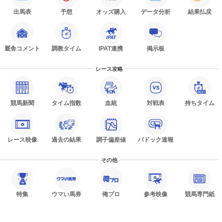
出馬表
予想
オッズ購入
データ分析
結果払戻
厩舎コメント
調教タイム
IPAT連携
掲示板
レース攻略
競馬新聞
タイム指数
血統
対戦表
持ちタイム
レース映像
過去の結果
調子偏差値
パドック速報
その他
特集
ウマい馬券
俺プロ
参考映像
競馬専門紙