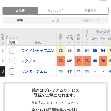
出馬表
ランキング
指数結果
標準
近5走
距離&コース
コ
近走成績
馬
最
５走
距
｜
チェック
番
高
平均
離
ス
3走
2走
馬名
1
ワイドシャッフエン
72
56
未
54
55
54
2
マクノス
76
60*
76
76
48
76
3
ワンダージェム
44
44*
44
44
-
-
続きはプレミアムサービス
登録でご覧になれます。
登録済みの方はこちらからログイン
今なら14日間無料でお試し