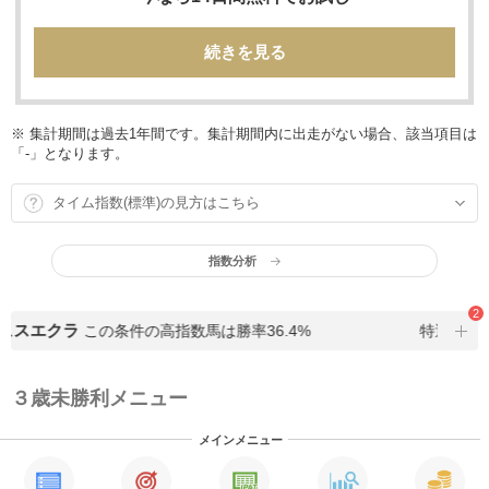
続きを見る
※ 集計期間は過去1年間です。集計期間内に出走がない場合、該当項目は
「-」となります。
タイム指数(標準)の見方はこちら
指数分析
2
ュスエクラ
この条件の高指数馬は勝率36.4%
特選馬・
３歳未勝利メニュー
メインメニュー