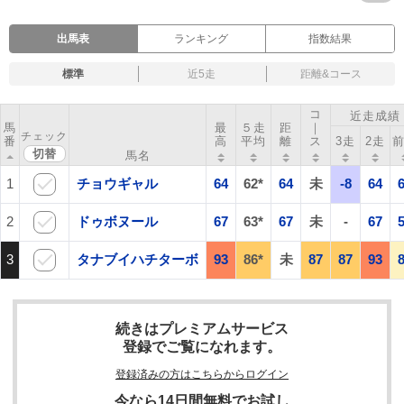
出馬表
ランキング
指数結果
標準
近5走
距離&コース
コ
近走成績
馬
最
５走
距
｜
チェック
番
高
平均
離
ス
3走
2走
馬名
1
チョウギャル
64
62*
64
未
-8
64
2
ドゥボヌール
67
63*
67
未
-
67
3
タナブイハチターボ
93
86*
未
87
87
93
続きはプレミアムサービス
登録でご覧になれます。
登録済みの方はこちらからログイン
今なら14日間無料でお試し