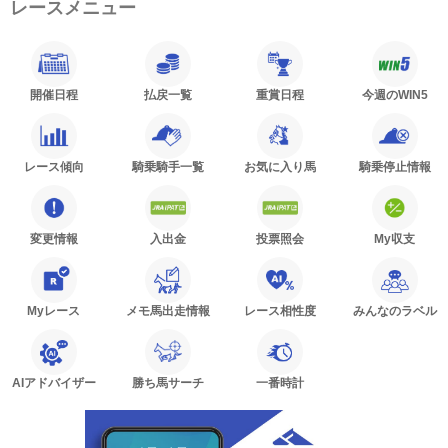
レースメニュー
開催日程
払戻一覧
重賞日程
今週のWIN5
レース傾向
騎乗騎手一覧
お気に入り馬
騎乗停止情報
変更情報
入出金
投票照会
My収支
Myレース
メモ馬出走情報
レース相性度
みんなのラベル
AIアドバイザー
勝ち馬サーチ
一番時計