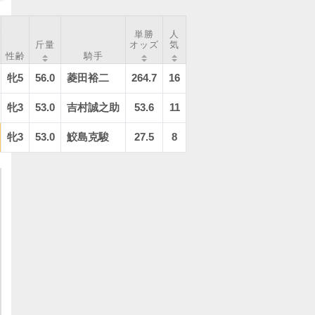
単勝
人
斤量
オッズ
気
性齢
騎手
牝5
56.0
菱田裕二
264.7
16
牝3
53.0
吉村誠之助
53.6
11
牝3
53.0
鮫島克駿
27.5
8