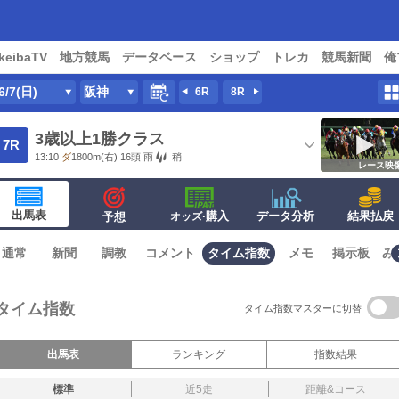
keibaTV
地方競馬
データベース
ショップ
トレカ
競馬新聞
俺
6/7(日)
阪神
6R
8R
3歳以上1勝クラス
7R
13:10
ダ
1800m
(右) 16頭
雨
稍
レース映
出馬表
·購入
データ分析
結果払戻
予想
オッズ
通常
新聞
調教
コメント
タイム指数
メモ
掲示板
み
タイム指数
タイム指数マスターに切替
出馬表
ランキング
指数結果
標準
近5走
距離&コース