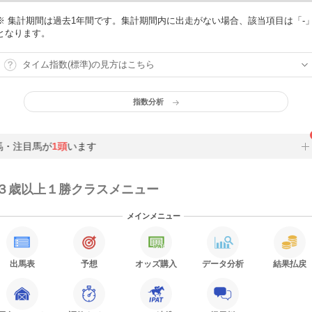
※ 集計期間は過去1年間です。集計期間内に出走がない場合、該当項目は「-
となります。
タイム指数(標準)の見方はこちら
指数分析
馬・注目馬が
1頭
います
３歳以上１勝クラスメニュー
メインメニュー
出馬表
予想
オッズ購入
データ分析
結果払戻