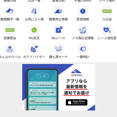
開催日程
払戻一覧
重賞日程
今週のWIN5
レース傾向
騎乗騎手一覧
お気に入り馬
騎乗停止情報
変更情報
入出金
投票照会
My収支
Myレース
メモ馬出走情報
レース相性度
みんなのラベル
AIアドバイザー
勝ち馬サーチ
一番時計