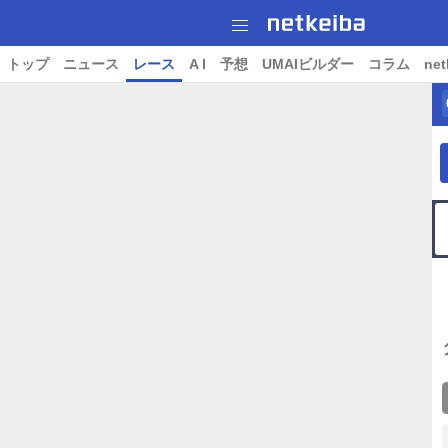
トップ
ニュース
レース
A I
予想
UMAIビルダー
コラム
net