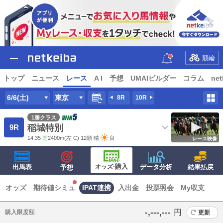
競輪
トップ
ニュース
レース
A I
予想
UMAIビルダー
コラム
net
6/6(土)
東京
8R
10R
1勝クラス
9R
稲城特別
14:35
芝
2400m
(左 C) 12頭
晴
良
レース映像
·購入
出馬表
オッズ
データ分析
結果払戻
予想
オッズ
期待値シミュ
IPAT連携
入出金
投票照会
My収支
‐,‐‐‐,‐‐‐
円
購入限度額
更新