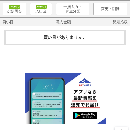
一括入力・
変更・削除
資金分配
投票照会
入出金
買い目
購入金額
想定払戻
買い目がありません。