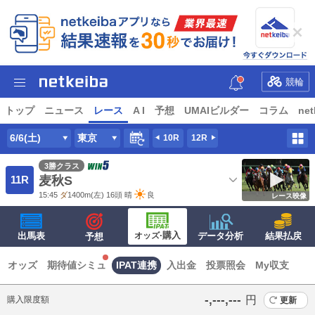
競輪
トップ
ニュース
レース
A I
予想
UMAIビルダー
コラム
net
6/6(土)
東京
10R
12R
3勝クラス
11R
麦秋S
15:45
ダ
1400m
(左) 16頭
晴
良
レース映像
·購入
出馬表
オッズ
データ分析
結果払戻
予想
オッズ
期待値シミュ
IPAT連携
入出金
投票照会
My収支
‐,‐‐‐,‐‐‐
円
購入限度額
更新