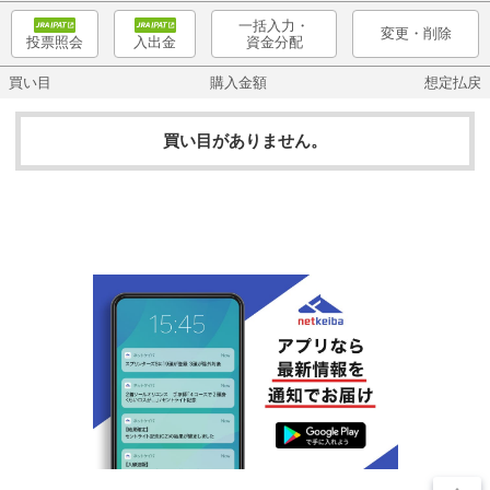
一括入力・
変更・削除
資金分配
投票照会
入出金
買い目
購入金額
想定払戻
買い目がありません。