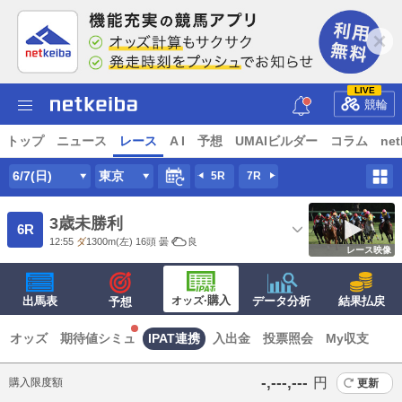
LIVE
競輪
トップ
ニュース
レース
A I
予想
UMAIビルダー
コラム
net
6/7(日)
東京
5R
7R
3歳未勝利
6R
12:55
ダ
1300m
(左) 16頭
曇
良
レース映像
·購入
出馬表
オッズ
データ分析
結果払戻
予想
オッズ
期待値シミュ
IPAT連携
入出金
投票照会
My収支
‐,‐‐‐,‐‐‐
円
購入限度額
更新