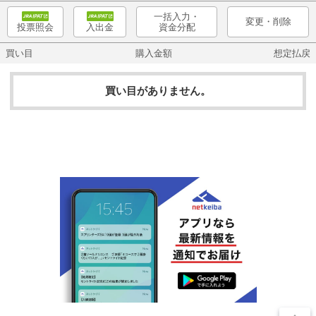
一括入力・
変更・削除
資金分配
投票照会
入出金
買い目
購入金額
想定払戻
買い目がありません。