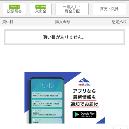
一括入力・
変更・削除
資金分配
投票照会
入出金
買い目
購入金額
想定払戻
買い目がありません。