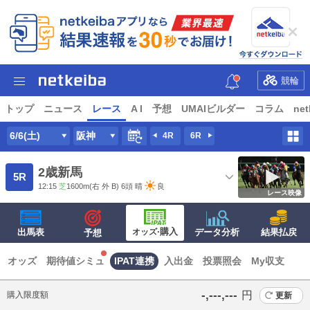
競輪
トップ
ニュース
レース
A I
予想
UMAIビルダー
コラム
net
6/6(土)
阪神
4R
6R
2歳新馬
5R
12:15
芝
1600m
(右 外 B) 6頭
晴
良
レース映像
·購入
出馬表
オッズ
データ分析
結果払戻
予想
オッズ
期待値シミュ
IPAT連携
入出金
投票照会
My収支
‐,‐‐‐,‐‐‐
円
購入限度額
更新