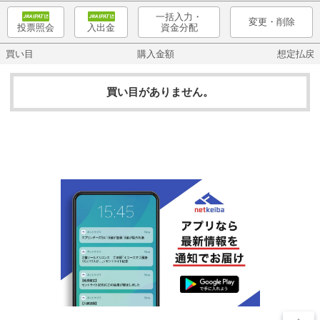
一括入力・
変更・削除
資金分配
投票照会
入出金
買い目
購入金額
想定払戻
買い目がありません。