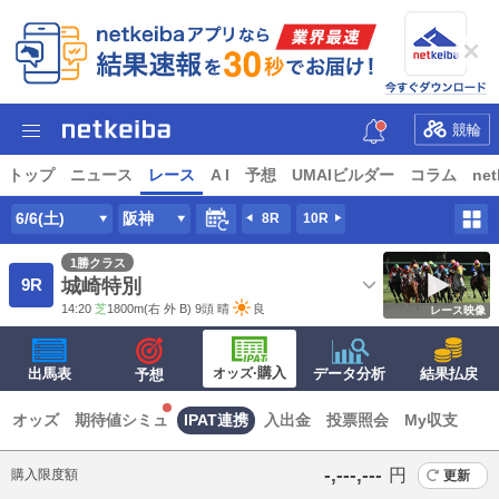
競輪
トップ
ニュース
レース
A I
予想
UMAIビルダー
コラム
net
6/6(土)
阪神
8R
10R
1勝クラス
9R
城崎特別
14:20
芝
1800m
(右 外 B) 9頭
晴
良
レース映像
·購入
出馬表
オッズ
データ分析
結果払戻
予想
オッズ
期待値シミュ
IPAT連携
入出金
投票照会
My収支
‐,‐‐‐,‐‐‐
円
購入限度額
更新