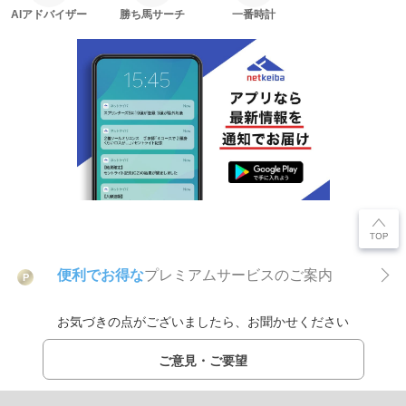
AIアドバイザー
勝ち馬サーチ
一番時計
便利でお得な
プレミアムサービスのご案内
P
お気づきの点がございましたら、お聞かせください
ご意見・ご要望