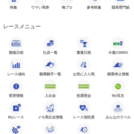
特集
ウマい馬券
俺プロ
参考映像
競馬専門紙
レースメニュー
開催日程
払戻一覧
重賞日程
今週のWIN5
レース傾向
騎乗騎手一覧
お気に入り馬
騎乗停止情報
変更情報
入出金
投票照会
My収支
Myレース
メモ馬出走情報
レース相性度
みんなのラベル