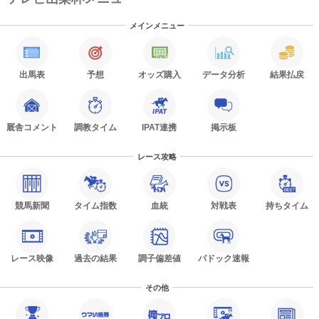
メインメニュー
出馬表
予想
オッズ購入
データ分析
結果払戻
厩舎コメント
調教タイム
IPAT連携
掲示板
レース攻略
競馬新聞
タイム指数
血統
対戦表
持ちタイム
レース映像
過去の結果
調子偏差値
パドック速報
その他