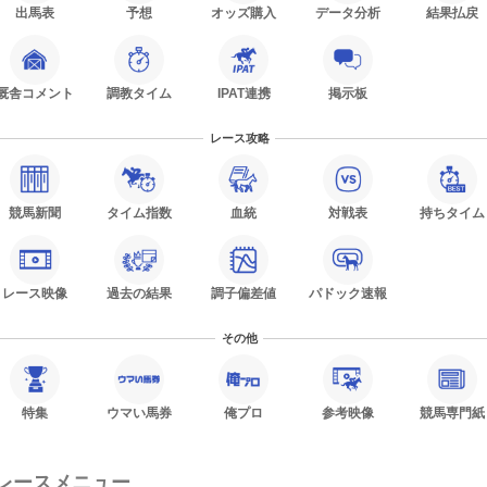
出馬表
予想
オッズ購入
データ分析
結果払戻
厩舎コメント
調教タイム
IPAT連携
掲示板
レース攻略
競馬新聞
タイム指数
血統
対戦表
持ちタイム
レース映像
過去の結果
調子偏差値
パドック速報
その他
特集
ウマい馬券
俺プロ
参考映像
競馬専門紙
レースメニュー