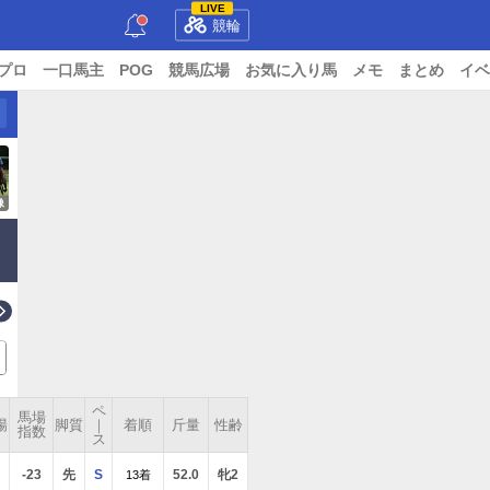
LIVE
競輪
プロ
一口馬主
POG
競馬広場
お気に入り馬
メモ
まとめ
イベ
像
差値
対戦表
過去10年結果
ペ
馬場
場
脚質
｜
着順
斤量
性齢
指数
ス
-23
先
S
52.0
牝2
13着