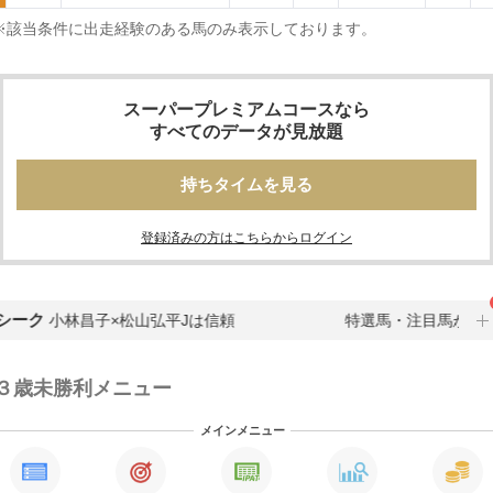
※該当条件に出走経験のある馬のみ表示しております。
スーパープレミアムコースなら
すべてのデータが見放題
持ちタイムを見る
登録済みの方はこちらからログイン
シーク
小林昌子×松山弘平Jは信頼
特選馬・注目馬が
2頭
３歳未勝利メニュー
メインメニュー