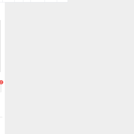
2
います