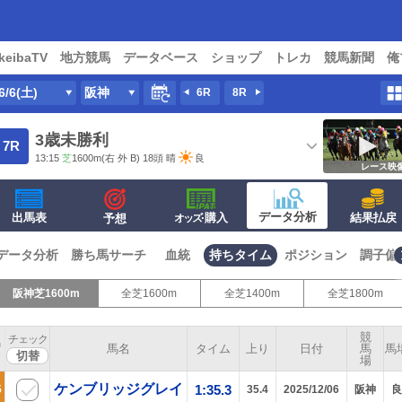
keibaTV
地方競馬
データベース
ショップ
トレカ
競馬新聞
俺
6/6(土)
阪神
6R
8R
3歳未勝利
7R
13:15
芝
1600m
(右 外 B) 18頭
晴
良
レース映
データ分析
出馬表
·購入
結果払戻
予想
オッズ
データ分析
勝ち馬サーチ
血統
持ちタイム
ポジション
調子偏
阪神芝1600m
全芝1600m
全芝1400m
全芝1800m
競
チェック
馬
馬名
タイム
上り
日付
馬
馬
番
場
ケンブリッジグレイ
1:35.3
5
35.4
2025/12/06
阪神
良