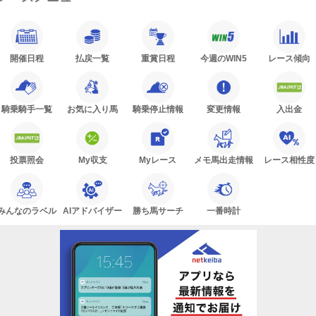
開催日程
払戻一覧
重賞日程
今週のWIN5
レース傾向
騎乗騎手一覧
お気に入り馬
騎乗停止情報
変更情報
入出金
投票照会
My収支
Myレース
メモ馬出走情報
レース相性度
みんなのラベル
AIアドバイザー
勝ち馬サーチ
一番時計