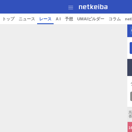
トップ
ニュース
レース
A I
予想
UMAIビルダー
コラム
net
1