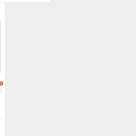
2
特選馬・注目馬が
2頭
います