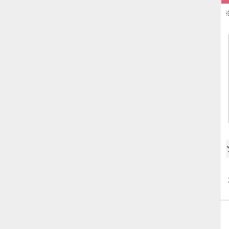
リバー
6