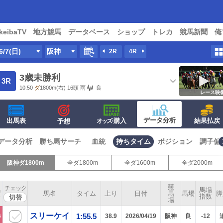
keibaTV
地方競馬
データベース
ショップ
トレカ
競馬新聞
俺
6/7(日)
阪神
2R
4R
3歳未勝利
3R
10:50
ダ
1800m
(右) 16頭
雨
良
レース映
データ分析
出馬表
·購入
結果払戻
予想
オッズ
データ分析
勝ち馬サーチ
血統
持ちタイム
ポジション
調子偏
阪神ダ1800m
全ダ1800m
全ダ1600m
全ダ2000m
競
チェック
馬
馬場
馬名
タイム
上り
日付
馬
馬場
脚
番
指数
場
スリーケイ
1:55.5
6
38.9
2026/04/19
阪神
良
-12