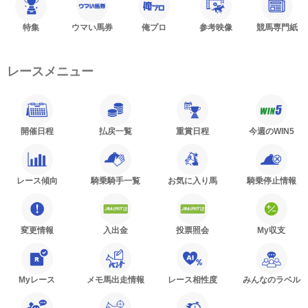
特集
ウマい馬券
俺プロ
参考映像
競馬専門紙
レースメニュー
開催日程
払戻一覧
重賞日程
今週のWIN5
レース傾向
騎乗騎手一覧
お気に入り馬
騎乗停止情報
変更情報
入出金
投票照会
My収支
Myレース
メモ馬出走情報
レース相性度
みんなのラベル