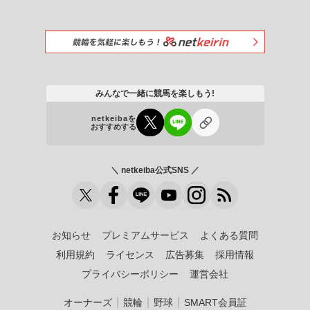
みんなで一緒に競馬を楽しもう!
netkeibaを
おすすめする
＼ netkeiba公式SNS ／
お知らせ
プレミアムサービス
よくある質問
利用規約
ライセンス
広告募集
採用情報
プライバシーポリシー
運営会社
｜
｜
｜
オーナーズ
競輪
野球
SMART会員証