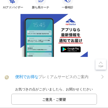
AIアドバイザー
勝ち馬サーチ
一番時計
便利でお得な
プレミアムサービスのご案内
P
お気づきの点がございましたら、お聞かせください
ご意見・ご要望