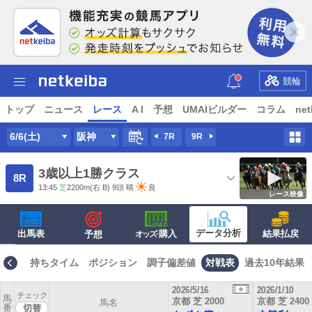
競輪
トップ
ニュース
レース
A I
予想
UMAIビルダー
コラム
net
6/6(土)
阪神
7R
9R
3歳以上1勝クラス
8R
13:45
芝
2200m
(右 B) 9頭
晴
良
レース映像
データ分析
出馬表
·購入
結果払戻
予想
オッズ
血統
持ちタイム
ポジション
調子偏差値
対戦表
過去10年結果
2026/5/16
2026/1/10
チェック
馬
京都 芝 2000
京都 芝 2400
馬名
番