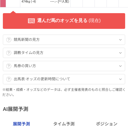
(
474kg
(-4)
11
人気)
選んだ馬のオッズを見る
(
現在)
競馬新聞の見方
調教タイムの見方
馬券の買い方
出馬表·オッズの更新時間について
※結果・成績・オッズなどのデータは、必ず主催者発表のものと照合しご確認く
ださい。
AI展開予測
展開予測
タイム予測
ポジション