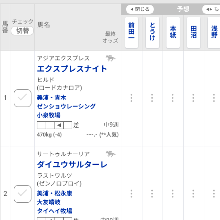
予想
閉じる
も
チェック
馬
馬名
前
と
本
田
浅
番
田
う
最終
紙
沼
野
一
け
オッズ
太
い
アジアエクスプレス
エクスプレスナイト
ヒルド
(ロードカナロア)
1
美浦・青木
ゼンショウレーシング
小泉牧場
中9週
差
(
470kg
(-4)
15
人気)
サートゥルナーリア
ダイユウサルターレ
ラストワルツ
(ゼンノロブロイ)
2
美浦・松永康
大友靖岐
タイヘイ牧場