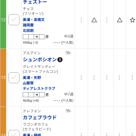
チェストー
チェス
(フリオーソ)
12
美浦・高橋文
諸岡慶
北田剛
中3週
差
(
450kg
(-2)
5
人気)
アルアイン
シュンポシオン
B
グレイトサンディー
(スマートファルコン)
13
美浦・矢野
山藤賢
ディアレストクラブ
中7週
差
(
462kg
(+8)
13
人気)
ドレフォン
カフェプラウド
ラゴンダカフェ
(カフェラピード)
14
美浦・柄崎