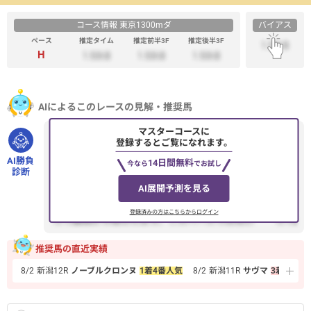
コース情報 東京1300mダ
バイアス
ペース
推定タイム
推定前半3F
推定後半3F
H
AIによるこのレースの見解・推奨馬
マスターコースに
ハイペースが予想される今回のレースでは、終盤の脚力が勝
登録するとご覧になれます。
敗を分けるでしょう。11.ニシノギャルズは3コーナーから4コ
AI勝負
14日間無料
今なら
でお試し
ーナーまで先頭を保ち、...
診断
AI展開予測を見る
登録済みの方はこちらからログイン
推奨馬の直近実績
気
8/2
新潟
12R
ノーブルクロンヌ
1着
4番人気
8/2
新潟
11R
サヴマ
3着
10番人