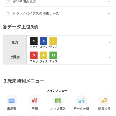
展開予測の見方
トラックバイアスの提供レース
各データ上位3頭
4
8
9
能力
フェイ
コウソ
ヴィス
5
9
12
上昇度
スカッ
ヴィス
チェス
３歳未勝利メニュー
メインメニュー
出馬表
予想
オッズ購入
データ分析
結果払戻