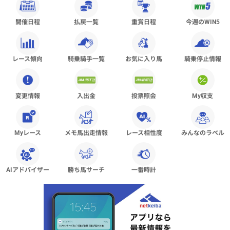
開催日程
払戻一覧
重賞日程
今週のWIN5
レース傾向
騎乗騎手一覧
お気に入り馬
騎乗停止情報
変更情報
入出金
投票照会
My収支
Myレース
メモ馬出走情報
レース相性度
みんなのラベル
AIアドバイザー
勝ち馬サーチ
一番時計