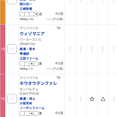
西川光一
三嶋牧場
中2週
追
(
484kg
(+4)
7
人気)
クリソベリル
ウィゾマニア
パーカーズミル
(Street Cry)
15
美浦・青木
琴浦諒
土田ファーム
中3週
差
(
484kg
(-1)
14
人気)
クリソベリル
ホウオウデンファレ
モンペルデュ
(Cairo Prince)
16
美浦・池上
小笹芳央
ノーザンファーム
中2週
差