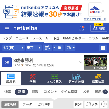
LIVE
競輪
トップ
ニュース
レース
A I
予想
UMAIビルダー
コラム
net
6/7(日)
東京
5R
7R
3歳未勝利
6R
12:55
ダ
1300m
(左) 16頭
曇
良
レース映像
出馬表
·購入
データ分析
結果払戻
予想
オッズ
通常
新聞
調教
コメント
タイム指数
メモ
掲示板
競走戦績
データ
走行解析
PDF
タテ