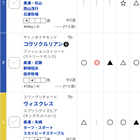
7
美浦・松山
西山茂行
日進牧場
中2週
逃
(
466kg
(-4)
6
人気)
サトノダイヤモンド
コウソクルリアン
B
ファッションストリート
(ストリートセンス)
8
美浦・武藤
野崎昭夫
桜井牧場
中3週
先
(
472kg
(-4)
3
人気)
スワーヴリチャード
ヴィスクレス
スプリングイズヒア
(キングカメハメハ)
9
美浦・矢嶋
ターフ・スポート
スカイビーチステーブル
中2週
差