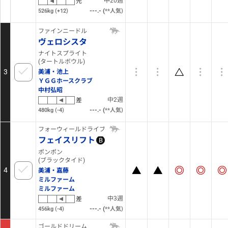
中20週
先
(
526kg
(+12)
12
人気)
ファインニードル
ヴェロシスタ
ナイトスプライト
(タートルボウル)
3
美浦・池上
ＹＧＧホースクラブ
中村弘昭
中2週
差
(
480kg
(-4)
9
人気)
フォーウィールドライブ
フェイスリフト
B
ポンポン
(ブラックタイド)
4
美浦・嘉藤
ミルファーム
ミルファーム
中3週
差
(
456kg
(-4)
1
人気)
ゴールドドリーム