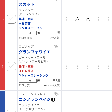
スカット
ラフィンナ
(ハーツクライ)
5
美浦・堀内
本杉芳郎
マリオステーブル
中2週
差
(
446kg
(+10)
10
人気)
ロゴタイプ
グランフォワイエ
ゴートゥートラベル
(ヴィクトワールピサ)
6
美浦・室井
ＪＰＮ技研
ＹＭホースレーシング
中1週
差
(
420kg
(0)
16
人気)
アジアエクスプレス
ニシノランペイジ
B
ニシノアメイズ
(リーチザクラウン)