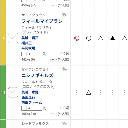
(
458kg
(+6)
2
人気)
サトノクラウン
フィールマイプラン
フィールザプリティ
(ブラックタイド)
10
美浦・岩戸
櫻井正
平岡牧場
中2週
先
(
442kg
(0)
4
人気)
セイウンコウセイ
ニシノギャルズ
フィールドボニータ
(コロナドズクエスト)
11
美浦・水野
西山茂行
前田ファーム
中9週
先
(
468kg
(-6)
8
人気)
レッドファルクス