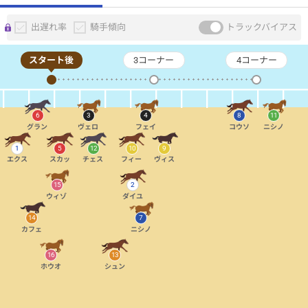
出遅れ率
騎手傾向
トラックバイアス
スタート後
3コーナー
4コーナー
6
3
4
8
11
グラン
ヴェロ
フェイ
コウソ
ニシノ
1
5
12
10
9
エクス
スカッ
チェス
フィー
ヴィス
15
2
ウィゾ
ダイユ
14
7
カフェ
ニシノ
16
13
ホウオ
シュン