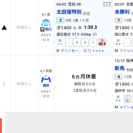
04/02
笠松
9R
02/07
京
太田宿特別
未勝利
別定
3 栗
牡
2
7
8頭
3番
1人気
14頭
1:30.3
ダ1400
ダ1400
評価なし
右
稍
田口
替
渡辺竜也
57.0
456kg
(0)
田口貫太
5
0-0-0-2
57.0
前
後
前
-
4
4
1
-
----
40.9
＊＊
H
M
(0.1)
クリノセーラーマン
フリッ
＊＊＊＊
12/13
阪
新馬
馬
3 黒鹿
牡
6ヵ月休養
4
13頭
ダ1400
評価なし
鉄砲 [0.0.0.0]
酒井
2走目 [0.0.0.0]
酒井学
56.
0-0-0-1
57.0
-
前
＊＊
出
M