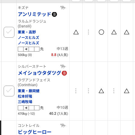
キズナ
アンリミテッド
B
ラルムドランジュ
(Dansili)
栗東・高野
ノースヒルズ
ノースヒルズ
中13週
先
8.8
(
500kg
(0)
4
人気)
シルバーステート
メイショウタダツグ
B
ラヴアンドフェイス
(Corinthian)
栗東・藤岡健
松本好隆
三嶋牧場
中10週
先
40.2
(
470kg
(-12)
7
人気)
コントレイル
ビッグヒーロー