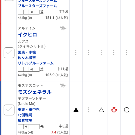
ブルースターズファーム
ブルースターズファーム
中7週
差
151.1
(
454kg
(0)
13
人気)
アルアイン
イクヒロ
ルアス
(タイキシャトル)
栗東・小椋
佐々木將吉
リトルブルーファーム
中11週
差
105.9
(
478kg
(0)
10
人気)
モズアスコット
モズジェネラル
モズアーントモー
(Uncle Mo)
栗東・田中克
北側雅司
猿倉牧場
中8週
先
7.4
(
498kg
(-4)
3
人気)