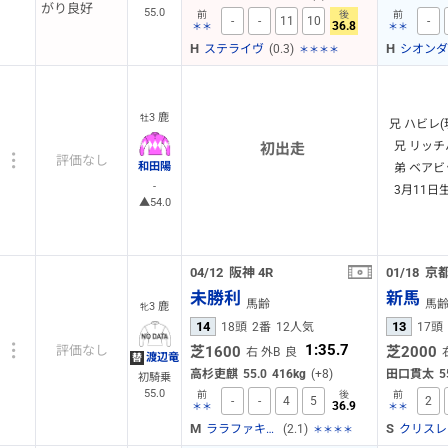
がり良好
55.0
前
後
前
-
-
11
10
-
36.8
＊＊
＊＊
H
H
(0.3)
ステライヴ
＊＊＊＊
3 鹿
牡
兄 ハビレ(
兄 リッチ
初出走
評価なし
和田陽
弟 ベアビ
-
3月11日
▲54.0
04/12
阪神
4R
01/18
京
未勝利
新馬
馬齢
馬
3 鹿
牝
14
13
18頭
2番
12人気
17頭
1:35.7
芝1600
芝2000
評価なし
右 外B
良
渡辺竜
替
高杉吏麒
55.0
416kg
(+8)
田口貫太
5
初騎乗
55.0
前
後
前
-
-
4
5
2
36.9
＊＊
＊＊
M
S
(2.1)
ララファキュルテ
＊＊＊＊