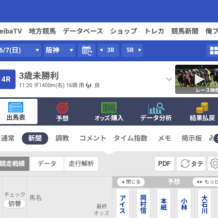
keibaTV
地方競馬
データベース
ショップ
トレカ
競馬新聞
俺
6/7(日)
阪神
3R
5R
3歳未勝利
4R
11:20
ダ
1400m
(右) 16頭
雨
良
レース映
出馬表
·購入
データ分析
結果払戻
予想
オッズ
通常
新聞
調教
コメント
タイム指数
メモ
掲示板
み
競走戦績
データ
走行解析
PDF
タテ
予想
閉じる
もっ
チェック
馬
馬名
岡
ア
大
本
小
番
村
イ
石
最終
紙
林
信
ス
川
オッズ
将