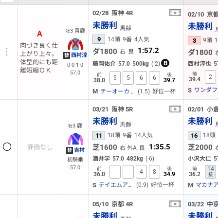
02/28
阪神
4R
02/10
京
未勝利
未勝利
馬齢
3 青鹿
牡
A
9
14頭
9番
4人気
3
9頭
肉づき良く仕
1:57.2
ダ1800
右
良
ダ1800
上がり上々。
西村淳
替
体型的にも距
B
藤岡佑介
57.0
500kg
(-2)
西村淳也
5
0-0-1-0
離短縮ＯＫ
57.0
前
前
後
2
5
5
6
6
39.4
38.0
39.7
S
M
(1.5)
好位一杯
テーオーカイザー
03/21
阪神
5R
02/01
小
未勝利
未勝利
馬齢
3 鹿
牡
11
16
18頭
9番
14人気
18頭
1:35.5
芝1600
芝2000
評価なし
右 外A
良
吉村
替
酒井学
57.0
482kg
(-6)
小沢大仁
5
初騎乗
57.0
14
前
後
前
-
-
4
8
36.0
34.9
36.2
接
S
M
(0.9)
好位一杯
テイエムアイラン
マカナ
05/10
京都
4R
03/22
中
未勝利
未勝利