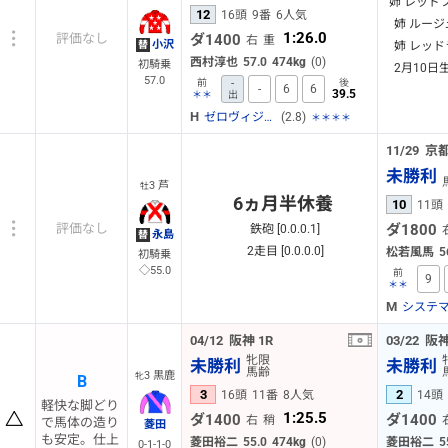
姉 レッド
12
16頭
9番
6人気
姉 ルージ
1:26.0
ダ1400
評価なし
右
重
小沢
姉 レッド
替
西村淳也
57.0
474kg
(0)
初騎乗
2月10日
57.0
-
前
後
-
6
6
39.5
＊＊
出
H
(2.8)
ゼロヴィジビリティ
＊＊＊＊
11/29
京
未勝利
3 芦
牡
6ヵ月半休養
10
11頭
ダ1800
評価なし
鉄砲 [0.0.0.1]
永島
替
2走目 [0.0.0.0]
松若風馬
5
初騎乗
◇55.0
前
9
＊＊
M
04/12
阪神
1R
03/22
阪
牝限
未勝利
未勝利
馬齢
3 黒鹿
牝
B
3
2
16頭
11番
8人気
14頭
軽快な脚どり
1:25.5
ダ1400
ダ1400
右
稍
で馬体の造り
菱田
も安定。仕上
菱田裕二
55.0
474kg
(0)
菱田裕二
5
0-1-1-0