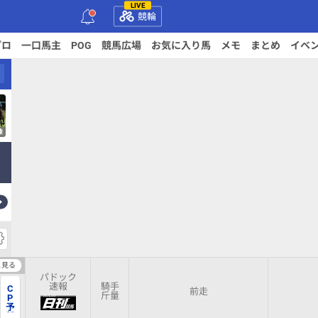
LIVE
競輪
プロ
一口馬主
POG
競馬広場
お気に入り馬
メモ
まとめ
イベ
像
んなのラベル
IPAT連携
パドック
と見る
パドック
速報
騎手
C
前走
斤量
P
予
想