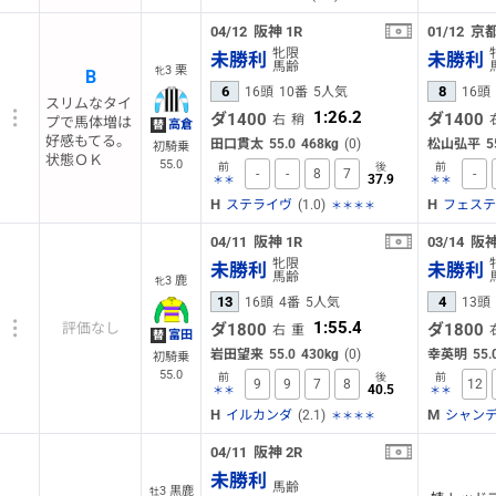
04/12
阪神
1R
01/12
京
牝限
未勝利
未勝利
馬齢
3 栗
牝
B
6
8
16頭
10番
5人気
16頭
スリムなタイ
1:26.2
ダ1400
ダ1400
右
稍
プで馬体増は
高倉
替
好感もてる。
田口貫太
55.0
468kg
(0)
松山弘平
5
初騎乗
状態ＯＫ
55.0
前
後
前
-
-
8
7
-
37.9
＊＊
＊＊
H
H
(1.0)
ステライヴ
＊＊＊＊
04/11
阪神
1R
03/14
阪
牝限
未勝利
未勝利
馬齢
3 鹿
牝
13
4
16頭
4番
5人気
13頭
1:55.4
ダ1800
ダ1800
評価なし
右
重
富田
替
岩田望来
55.0
430kg
(0)
幸英明
55.
初騎乗
55.0
前
後
前
9
9
7
8
12
40.5
＊＊
＊＊
H
M
(2.1)
イルカンダ
＊＊＊＊
04/11
阪神
2R
未勝利
馬齢
3 黒鹿
牡