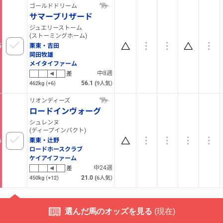
ゴールドドリーム
サマーブリザード
ジュエリーストーム
(ストーミングホーム)
5
栗東・吉田
岡田牧雄
メイタイファーム
中8週
差
56.1
(
462kg
(+6)
9
人気)
リオンディーズ
ロードインヴォーグ
シュレンヌ
(ディープインパクト)
6
栗東・辻野
ロードホースクラブ
ケイアイファーム
中24週
差
21.0
(
450kg
(+12)
6
人気)
選んだ馬のオッズを見る
(
現在)