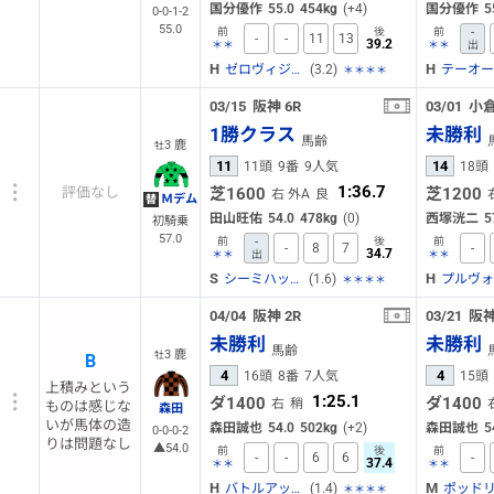
国分優作
55.0
454kg
(+4)
国分優作
5
0-0-1-2
55.0
-
前
後
前
-
-
11
13
39.2
＊＊
＊＊
出
H
H
(3.2)
ゼロヴィジビリティ
＊＊＊＊
03/15
阪神
6R
03/01
小
1勝クラス
未勝利
馬齢
3 鹿
牡
11
14
11頭
9番
9人気
18頭
1:36.7
芝1600
芝1200
評価なし
右 外A
良
Ｍデム
替
田山旺佑
54.0
478kg
(0)
西塚洸二
5
初騎乗
57.0
-
前
後
前
-
8
7
-
34.7
＊＊
出
＊＊
S
H
(1.6)
シーミハットク
＊＊＊＊
04/04
阪神
2R
03/21
阪
未勝利
未勝利
馬齢
3 鹿
牡
B
4
4
16頭
8番
7人気
15頭
上積みという
1:25.1
ダ1400
ダ1400
右
稍
ものは感じな
森田
いが馬体の造
森田誠也
54.0
502kg
(+2)
森田誠也
5
0-0-0-2
りは問題なし
▲54.0
前
後
前
-
-
6
6
-
37.4
＊＊
＊＊
H
M
(1.4)
バトルアックス
ポッド
＊＊＊＊