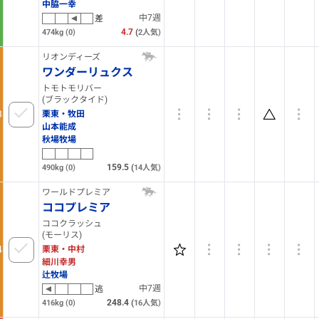
中脇一幸
中7週
差
4.7
(
474kg
(0)
2
人気)
リオンディーズ
ワンダーリュクス
トモトモリバー
(ブラックタイド)
3
栗東・牧田
山本能成
秋場牧場
159.5
(
490kg
(0)
14
人気)
ワールドプレミア
ココプレミア
ココクラッシュ
(モーリス)
4
栗東・中村
細川幸男
辻牧場
中7週
逃
248.4
(
416kg
(0)
16
人気)