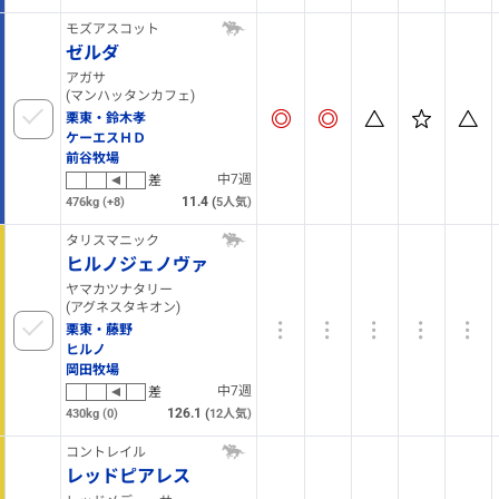
モズアスコット
ゼルダ
アガサ
(マンハッタンカフェ)
栗東・鈴木孝
ケーエスＨＤ
前谷牧場
中7週
差
11.4
(
476kg
(+8)
5
人気)
タリスマニック
ヒルノジェノヴァ
ヤマカツナタリー
(アグネスタキオン)
栗東・藤野
ヒルノ
岡田牧場
中7週
差
126.1
(
430kg
(0)
12
人気)
コントレイル
レッドピアレス