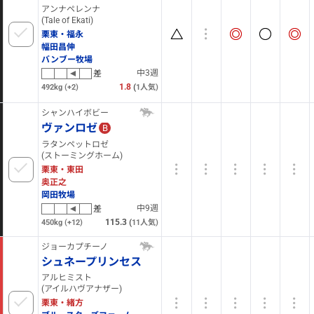
アンナペレンナ
(Tale of Ekati)
栗東・福永
幅田昌伸
バンブー牧場
中3週
差
1.8
(
492kg
(+2)
1
人気)
シャンハイボビー
ヴァンロゼ
B
ラタンペットロゼ
(ストーミングホーム)
栗東・東田
奥正之
岡田牧場
中9週
差
115.3
(
450kg
(+12)
11
人気)
ジョーカプチーノ
シュネープリンセス
アルヒミスト
(アイルハヴアナザー)
栗東・緒方