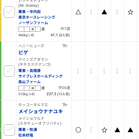
レッドメデューサ
(Mr. Greeley)
0
栗東・中内田
東京ホースレーシング
ノーザンファーム
中7週
差
41.1
(
466kg
(-8)
8
人気)
ヘニーヒューズ
ピゲ
クインズアダマン
(チチカステナンゴ)
1
栗東・高橋康
サイプレスホールディング
奥山ファーム
中26週
差
237.3
(
512kg
(+8)
15
人気)
ホッコータルマエ
メイショウナナユキ
メイショウルナ
(スタチューオブリバティ)
2
栗東・牧浦
松本好隆