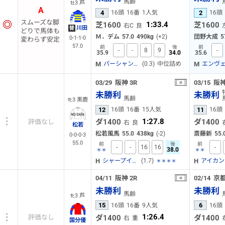
馬齢
3 芦
牡
A
4
2
16頭
16番
1人気
16頭
スムーズな脚
1:33.4
芝1600
芝1600
右C
良
川田
替
どりで馬体も
Ｍ．デム
57.0
490kg
(+2)
団野大成
5
0-1-1-0
変わらず安定
57.0
前
後
前
-
-
8
9
-
35.9
34.0
35.6
M
M
(0.3)
中位詰め
パーシャングレー
03/29
阪神
3R
03/15
阪
未勝利
未勝利
馬齢
3 黒鹿
牝
12
11
16頭
16番
15人気
16頭
1:27.8
ダ1400
ダ1400
評価なし
右
良
松若
松若風馬
55.0
438kg
(-2)
斎藤新
55.
0-0-0-3
55.0
前
後
前
-
-
16
16
-
38.0
＊＊
＊＊
H
H
(1.7)
シャープインサイト
＊＊＊＊
04/11
阪神
2R
02/14
京
未勝利
未勝利
馬齢
3 芦
牝
15
6
16頭
16番
9人気
16頭
1:26.4
ダ1400
ダ1400
評価なし
右
重
国分優