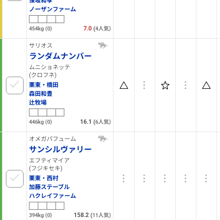
保坂和孝
ノーザンファーム
7.0
(
454kg
(0)
4
人気)
サリオス
ランダムナンバー
ムニショネッテ
(クロフネ)
栗東・橋田
森田和豊
辻牧場
16.1
(
446kg
(0)
6
人気)
オメガパフューム
サンシルヴァリー
エフティマイア
(フジキセキ)
栗東・西村
加藤ステーブル
ハクレイファーム
158.2
(
394kg
(0)
11
人気)