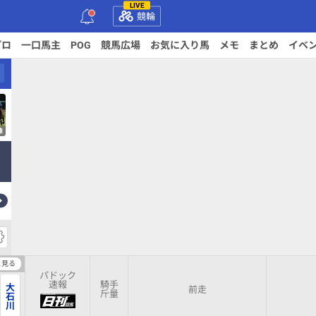
LIVE
競輪
プロ
一口馬主
POG
競馬広場
お気に入り馬
メモ
まとめ
イベ
像
んなのラベル
IPAT連携
パドック
と見る
パドック
速報
騎手
大
前走
斤量
石
川