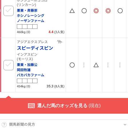
ボンジュールココロ
(リンカーン)
0
栗東・斉藤崇
ホシノレーシング
ノーザンファーム
4.4
(
460kg
(0)
3
人気)
アジアエクスプレス
スピーディスピン
インアスピン
(モーリス)
1
栗東・加藤公
岡田牧雄
パカパカファーム
35.3
(
454kg
(0)
8
人気)
選んだ馬のオッズを見る
(
現在)
競馬新聞の見方