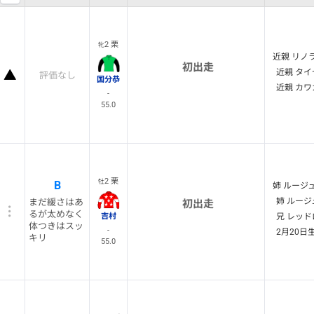
2 栗
牝
近親 リノ
初出走
近親 タイ
評価なし
国分恭
近親 カワ
-
55.0
2 栗
牡
B
姉 ルージ
姉 ルージ
まだ緩さはあ
初出走
るが太めなく
吉村
兄 レッド
体つきはスッ
-
2月20日
キリ
55.0