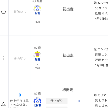
2 黒鹿
牝
姉 ムルーデ
兄 サイジ
初出走
評価なし
松若
近親 オメ
-
4月9日生
55.0
2 鹿
牡
兄 ニシノ
近親 ニシ
初出走
評価なし
亀田
近親 セイ
-
1月30日
55.0
初出走
2 鹿
牝
B
姉 モリアー
兄 ヒスト
仕上がりは早
仕上がり
＊
そうな体型。
北村友
兄 カズラ