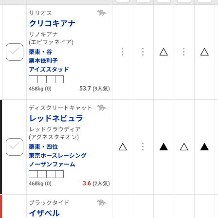
サリオス
クリコキアナ
リノキアナ
(エピファネイア)
栗東・谷
栗本依利子
アイズスタッド
53.7
(
458kg
(0)
9
人気)
ディスクリートキャット
レッドネビュラ
レッドクラウディア
(アグネスタキオン)
栗東・四位
東京ホースレーシング
ノーザンファーム
3.6
(
468kg
(0)
2
人気)
ブラックタイド
イザベル