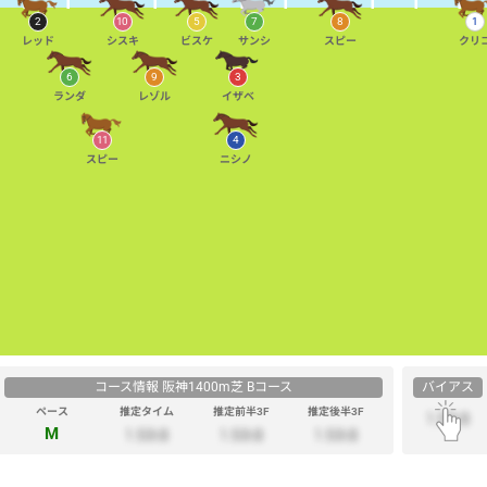
2
10
5
7
8
1
レッド
シスキ
ビスケ
サンシ
スピー
クリ
6
9
3
ランダ
レゾル
イザベ
11
4
スピー
ニシノ
コース情報 阪神1400m芝 Bコース
バイアス
ペース
推定タイム
推定前半3F
推定後半3F
M