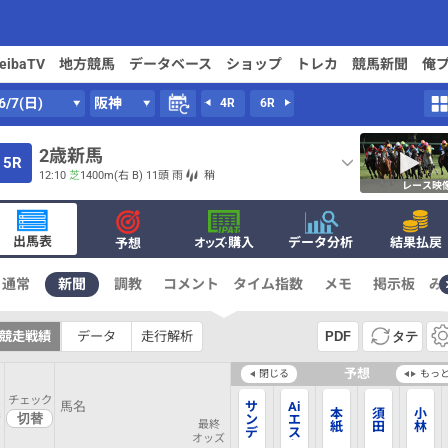
keibaTV
地方競馬
データベース
ショップ
トレカ
競馬新聞
俺
6/7(日)
阪神
4R
6R
2歳新馬
5R
12:10
芝
1400m
(右 B) 11頭
雨
稍
レース映
出馬表
·購入
データ分析
結果払戻
予想
オッズ
通常
新聞
調教
コメント
タイム指数
メモ
掲示板
み
競走戦績
データ
走行解析
PDF
タテ
予想
閉じる
もっ
チェック
馬
馬名
サ
A
i
本
須
小
番
ン
エ
最終
紙
田
林
デ
ス
オッズ
ー
ケ