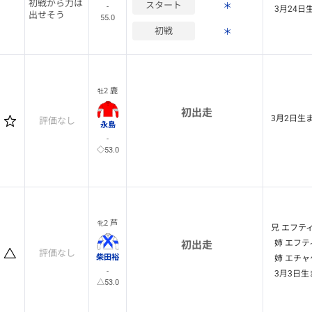
初戦から力は
スタート
＊
-
3月24日
出せそう
55.0
初戦
＊
2 鹿
牡
初出走
3月2日生
評価なし
永島
-
◇53.0
2 芦
牝
兄 エフテ
姉 エフテ
初出走
評価なし
柴田裕
姉 エチャ
-
3月3日生
△53.0