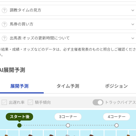
調教タイムの見方
馬券の買い方
出馬表·オッズの更新時間について
※結果・成績・オッズなどのデータは、必ず主催者発表のものと照合しご確認くださ
い。
AI展開予測
展開予測
タイム予測
ポジション
出遅れ率
騎手傾向
トラックバイアス
スタート後
3コーナー
4コーナー