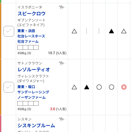
イスラボニータ
スピークロウ
ギブンアンソート
(エピファネイア)
栗東・浜田
社台レースホース
社台ファーム
10.7
(
458kg
(0)
5
人気)
サトノクラウン
レゾルーティオ
ヴィレンスクラフト
(ダイワメジャー)
栗東・坂口
サンデーレーシング
ノーザンファーム
3.0
(
450kg
(0)
1
人気)
シスキン
シスキンブルーム