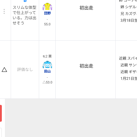
B
姉 コーディ
姉 シゲル
スリムな体型
初出走
で仕上がって
団野
兄 カズヴ
いる。力は出
-
3月18日
せそう
55.0
2 栗
牝
近親 スパ
近親 サン
初出走
評価なし
田山
近親 ギザ
-
1月21日
△53.0