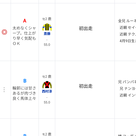
2 鹿
牡
A
全兄 ルー
近親 セイ
太めなくシャ
初出走
ープ。仕上が
斎藤
近親 テク
り早く気配も
-
4月9日生
ＯＫ
55.0
2 鹿
牡
B
兄 パンパネ
初出走
輪郭には甘さ
兄 ナンヨ
西村淳
あるが肉づき
近親 イン
-
良く馬体上々
55.0
2 鹿
牝