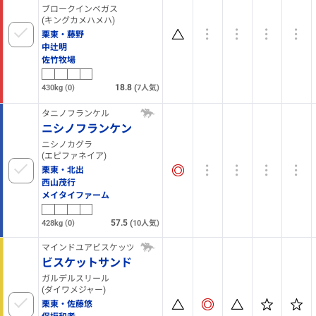
ブロークインベガス
(キングカメハメハ)
栗東・藤野
中辻明
佐竹牧場
18.8
(
430kg
(0)
7
人気)
タニノフランケル
ニシノフランケン
ニシノカグラ
(エピファネイア)
栗東・北出
西山茂行
メイタイファーム
57.5
(
428kg
(0)
10
人気)
マインドユアビスケッツ
ビスケットサンド
ガルデルスリール
(ダイワメジャー)
栗東・佐藤悠