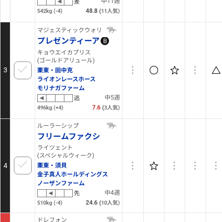
中11週
差
48.8
(
542kg
(-4)
11
人気)
マジェスティックウォリアー
プレゼンティーア
B
キョウエイカプリス
(ゴールドアリュール)
3
栗東・田中克
ライオンレースホース
モリナガファーム
中5週
逃
7.6
(
496kg
(+4)
3
人気)
ルーラーシップ
フリームファクシ
ライツェント
(スペシャルウィーク)
4
栗東・須貝
金子真人ホールディングス
ノーザンファーム
中4週
先
24.6
(
510kg
(-4)
10
人気)
ドレフォン