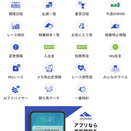
開催日程
払戻一覧
重賞日程
今週のWIN5
レース傾向
騎乗騎手一覧
お気に入り馬
騎乗停止情報
変更情報
入出金
投票照会
My収支
Myレース
メモ馬出走情報
レース相性度
みんなのラベル
AIアドバイザー
勝ち馬サーチ
一番時計