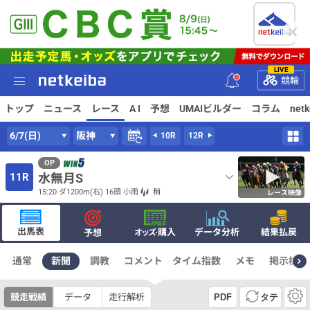
LIVE
競輪
トップ
ニュース
レース
A I
予想
UMAIビルダー
コラム
net
6/7(日)
阪神
10R
12R
OP
11R
水無月S
15:20
ダ
1200m
(右) 16頭
小雨
稍
レース映像
出馬表
·購入
データ分析
結果払戻
予想
オッズ
通常
新聞
調教
コメント
タイム指数
メモ
掲示板
競走戦績
データ
走行解析
PDF
タテ