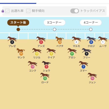
出遅れ率
騎手傾向
トラックバイアス
スタート後
3コーナー
4コーナー
3
6
13
2
8
1
プレゼ
アンズ
ペプチ
マルモ
クロジ
ムーヴ
14
10
9
11
4
サンラ
リジル
ケイア
アガシ
フリー
15
5
7
コンク
ショウ
スマー
12
16
ロード
ジュン