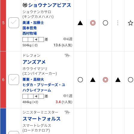
ショウナンアビアス
ショウナンカサロ
(キングカメハメハ)
5
美浦・加藤士
国本哲秀
西村牧場
中4週
差
13.6
(
504kg
(-2)
6
人気)
ドレフォン
アンズアメ
ホウライマツリ
(エンパイアメーカー)
6
栗東・高柳大
ヒダカ・ブリーダーズ・ユ
ハクレイファーム
中1週
差
3.4
(
484kg
(+2)
1
人気)
シニスターミニスター
スマートフォルス
スマートレグルス
(ロードカナロア)