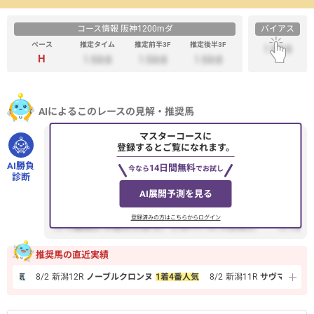
コース情報 阪神1200mダ
バイアス
ペース
推定タイム
推定前半3F
推定後半3F
H
AIによるこのレースの見解・推奨馬
マスターコースに
水無月Sはハイペースが予想されるため、後半の伸び脚が重
登録するとご覧になれます。
要になります。14.サンライズアムールは3コーナーから4コー
AI勝負
14日間無料
今なら
でお試し
ナーにかけて先頭を維持...
診断
AI展開予測を見る
登録済みの方はこちらからログイン
推奨馬の直近実績
番人気
8/2
新潟
12R
ノーブルクロンヌ
1着
4番人気
8/2
新潟
11R
サヴマ
3着
10