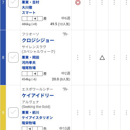
7
栗東・吉村
大川徹
スマート
中6週
差
49.5
(
486kg
(+8)
12
人気)
フリオーソ
クロジシジョー
サイレンスラヴ
(スペシャルウィーク)
8
栗東・岡田
河内孝夫
増尾牧場
中2週
差
20.0
(
454kg
(-6)
8
人気)
エスポワールシチー
ケイアイドリー
アルヴェナ
(Seeking the Gold)
9
栗東・前川
ケイアイスタリオン
隆栄牧場
中10週
先