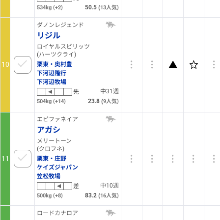
50.5
(
534kg
(+2)
13
人気)
ダノンレジェンド
リジル
ロイヤルスピリッツ
(ハーツクライ)
10
栗東・奥村豊
下河辺隆行
下河辺牧場
中31週
先
23.8
(
504kg
(+14)
9
人気)
エピファネイア
アガシ
メリートーン
(クロフネ)
11
栗東・庄野
ケイズジャパン
笠松牧場
中10週
差
83.2
(
500kg
(+8)
16
人気)
ロードカナロア