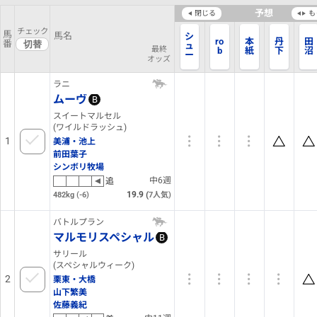
予想
閉じる
も
チェック
馬
馬名
シ
r
o
本
丹
田
番
ュ
最終
b
紙
下
沼
ー
オッズ
ヤ
ラニ
ムーヴ
B
スイートマルセル
(ワイルドラッシュ)
1
美浦・池上
前田葉子
シンボリ牧場
中6週
追
19.9
(
482kg
(-6)
7
人気)
バトルプラン
マルモリスペシャル
B
サリール
(スペシャルウィーク)
2
栗東・大橋
山下繁美
佐藤義紀