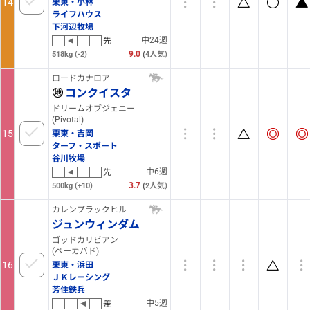
14
栗東・小林
ライフハウス
下河辺牧場
中24週
先
9.0
(
518kg
(-2)
4
人気)
ロードカナロア
コンクイスタ
ドリームオブジェニー
(Pivotal)
15
栗東・吉岡
ターフ・スポート
谷川牧場
中6週
先
3.7
(
500kg
(+10)
2
人気)
カレンブラックヒル
ジュンウィンダム
ゴッドカリビアン
(ベーカバド)
16
栗東・浜田
ＪＫレーシング
芳住鉄兵
中5週
差