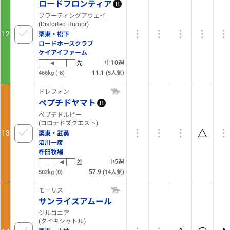
ロードフロンティア
B
フラーティングアウェイ
(Distorted Humor)
12
栗東・松下
ロードホースクラブ
ケイアイファーム
中10週
先
11.1
(
466kg
(-8)
5
人気)
ドレフォン
ペプチドヤマト
B
ペプチドルビー
(コロナドズクエスト)
13
栗東・武英
沼川一彦
杵臼牧場
中5週
差
57.9
(
502kg
(0)
14
人気)
モーリス
サンライズアムール
ジルコニア
(タイキシャトル)