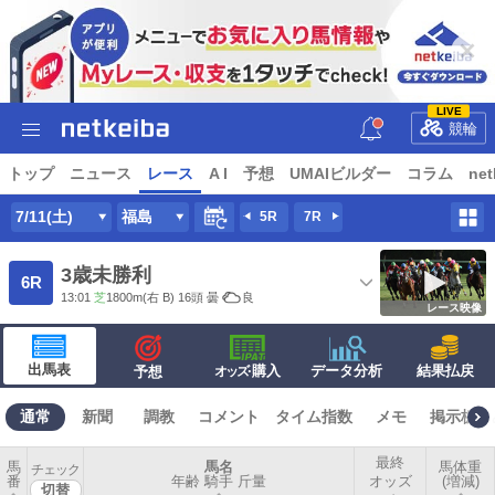
LIVE
競輪
トップ
ニュース
レース
A I
予想
UMAIビルダー
コラム
net
7/11(土)
福島
5R
7R
3歳未勝利
6R
13:01
芝
1800m
(右 B) 16頭
曇
良
レース映像
出馬表
·購入
データ分析
結果払戻
予想
オッズ
通常
新聞
調教
コメント
タイム指数
メモ
掲示板
最終
馬
馬名
馬体重
チェック
番
年齢 騎手 斤量
オッズ
(増減)