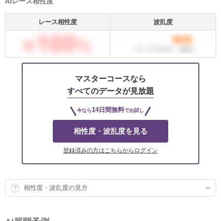
AIレース相性度
レース相性度
波乱度
マスターコースなら
すべてのデータが見放題
14日間無料
今なら
でお試し
相性度・波乱度を見る
登録済みの方はこちらからログイン
相性度・波乱度の見方