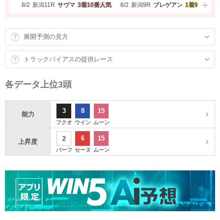
気
8/2
新潟
11R
サヴマ
3着
10番人気
8/2
新潟
9R
ブレゲアン
1着
9番人気
8
展開予測の見方
トラックバイアスの提供レース
各データ上位3頭
3
8
15
能力
フクオ
ウイン
ムーン
6
15
2
上昇度
パーフ
セーヌ
ムーン