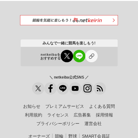
みんなで一緒に競馬を楽しもう!
netkeibaを
おすすめする
＼ netkeiba公式SNS ／
お知らせ
プレミアムサービス
よくある質問
利用規約
ライセンス
広告募集
採用情報
プライバシーポリシー
運営会社
｜
｜
｜
オーナーズ
競輪
野球
SMART会員証