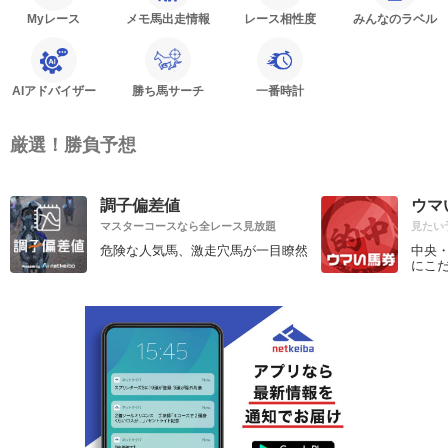
Myレース
メモ馬出走情報
レース相性度
みんなのラベル
AIアドバイザー
勝ち馬サーチ
一番時計
厳選！勝負予想
調子偏差値
ウマ
マスターコースなら全レース見放題
見たい
危険な人気馬、激走穴馬が一目瞭然
中央
にこ