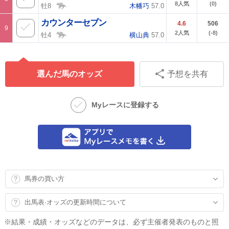
8
人気
(0)
牡8
木幡巧
57.0
カウンターセブン
4.6
506
9
2
人気
(-8)
牡4
横山典
57.0
選んだ馬のオッズ
予想を共有
Myレースに登録する
馬券の買い方
出馬表·オッズの更新時間について
※結果・成績・オッズなどのデータは、必ず主催者発表のものと照