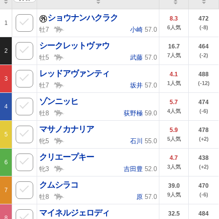
ショウナンハクラク
8.3
472
1
6
人気
(-8)
牡7
小崎
57.0
シークレットヴァウ
16.7
464
2
7
人気
(-2)
牡5
武藤
57.0
レッドアヴァンティ
4.1
488
3
1
人気
(-12)
牡7
坂井
57.0
ゾンニッヒ
5.7
474
4
4
人気
(-6)
牡8
荻野極
59.0
マサノカナリア
5.9
478
5
5
人気
(+2)
牝5
石川
55.0
クリエープキー
4.7
438
6
3
人気
(+2)
牝3
吉田豊
52.0
クムシラコ
39.0
470
7
9
人気
(-6)
牡8
原
57.0
マイネルジェロディ
32.5
484
8