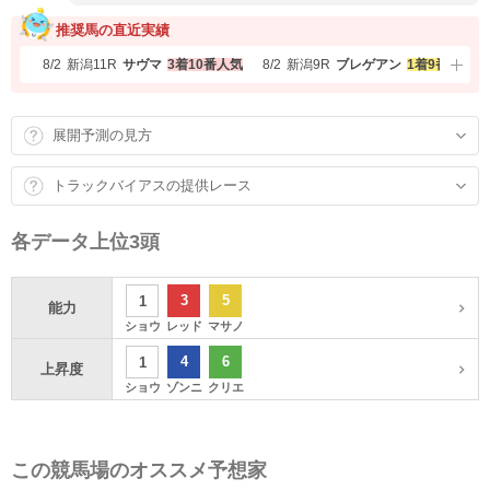
推奨馬の直近実績
8/2
新潟
11R
サヴマ
3着
10番人気
8/2
新潟
9R
ブレゲアン
1着
9番人気
8/2
展開予測の見方
トラックバイアスの提供レース
各データ上位3頭
3
5
1
能力
ショウ
レッド
マサノ
4
6
1
上昇度
ショウ
ゾンニ
クリエ
この競馬場のオススメ予想家