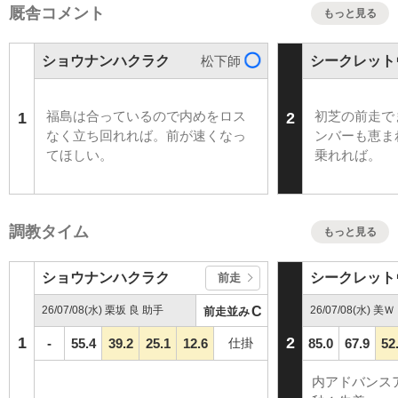
厩舎コメント
もっと見る
ショウナンハクラク
シークレット
松下師
福島は合っているので内めをロス
初芝の前走で
1
2
なく立ち回れれば。前が速くなっ
ンバーも恵ま
てほしい。
乗れれば。
調教タイム
もっと見る
ショウナンハクラク
シークレット
前走
26/07/08(水) 栗坂 良 助手
C
26/07/08(水) 美
前走並み
1
2
-
55.4
39.2
25.1
12.6
仕掛
85.0
67.9
52
内アドバンス