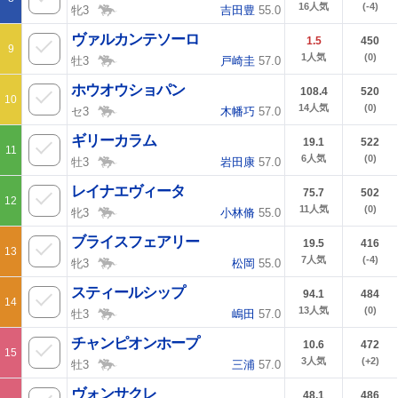
16
人気
(-4)
牝3
吉田豊
55.0
ヴァルカンテソーロ
1.5
450
9
1
人気
(0)
牡3
戸崎圭
57.0
ホウオウショパン
108.4
520
10
14
人気
(0)
セ3
木幡巧
57.0
ギリーカラム
19.1
522
11
6
人気
(0)
牡3
岩田康
57.0
レイナエヴィータ
75.7
502
12
11
人気
(0)
牝3
小林脩
55.0
ブライスフェアリー
19.5
416
13
7
人気
(-4)
牝3
松岡
55.0
スティールシップ
94.1
484
14
13
人気
(0)
牡3
嶋田
57.0
チャンピオンホープ
10.6
472
15
3
人気
(+2)
牡3
三浦
57.0
ヴォンサクレ
48.1
486