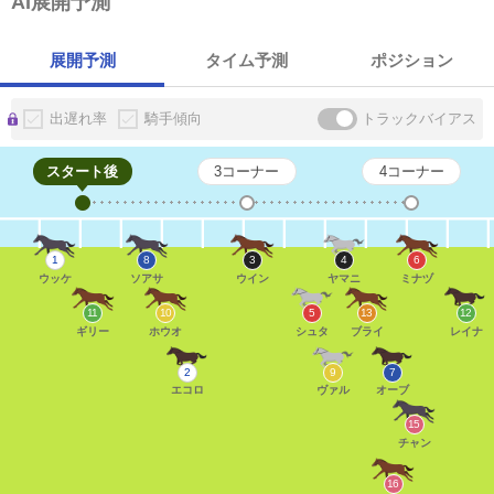
AI展開予測
展開予測
タイム予測
ポジション
出遅れ率
騎手傾向
トラックバイアス
スタート後
3コーナー
4コーナー
1
8
3
4
6
ウッケ
ソアサ
ウイン
ヤマニ
ミナヅ
11
10
5
13
12
ギリー
ホウオ
シュタ
ブライ
レイナ
2
9
7
エコロ
ヴァル
オーブ
15
チャン
16