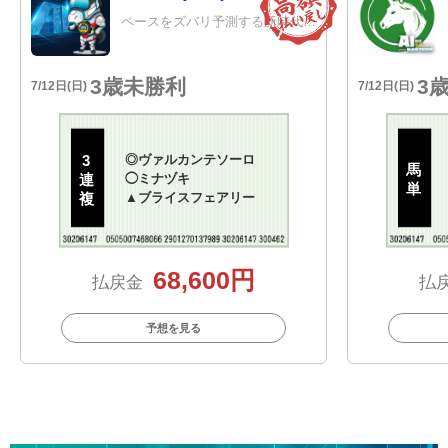
ペースをズバリ予測する新時代のAI
3歳未勝利
3
7/12日(日)
7/12日(日)
3
◎
ヴァルカンテソーロ
馬
連
◯
ミナヅキ
単
複
▲
ブライスフェアリー
68,600円
払戻金
払
予想を見る