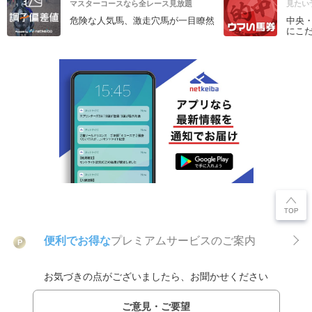
マスターコースなら全レース見放題
見たい
危険な人気馬、激走穴馬が一目瞭然
中央
にこ
便利でお得な
プレミアムサービスのご案内
P
お気づきの点がございましたら、お聞かせください
ご意見・ご要望