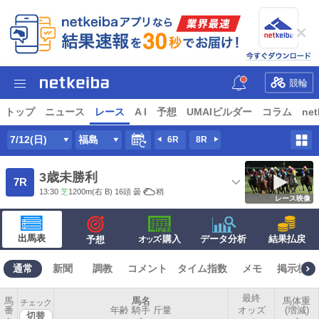
競輪
トップ
ニュース
レース
A I
予想
UMAIビルダー
コラム
net
7/12(日)
福島
6R
8R
3歳未勝利
7R
13:30
芝
1200m
(右 B) 16頭
曇
稍
レース映像
出馬表
·購入
データ分析
結果払戻
予想
オッズ
通常
新聞
調教
コメント
タイム指数
メモ
掲示板
最終
馬
馬名
馬体重
チェック
番
年齢 騎手 斤量
オッズ
(増減)