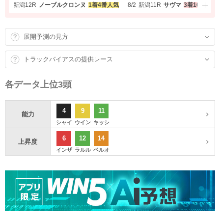
2
新潟
12R
ノーブルクロンヌ
1着
4番人気
8/2
新潟
11R
サヴマ
3着
10番人気
8
展開予測の見方
トラックバイアスの提供レース
各データ上位3頭
4
9
11
能力
シャイ
ウイン
キッシ
6
12
14
上昇度
インザ
ラルル
ベルオ