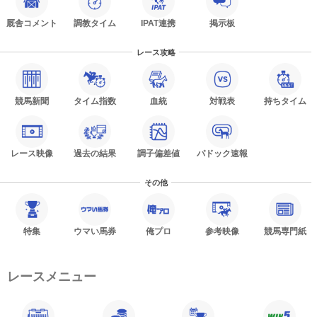
厩舎コメント
調教タイム
IPAT連携
掲示板
レース攻略
競馬新聞
タイム指数
血統
対戦表
持ちタイム
レース映像
過去の結果
調子偏差値
パドック速報
その他
特集
ウマい馬券
俺プロ
参考映像
競馬専門紙
レースメニュー