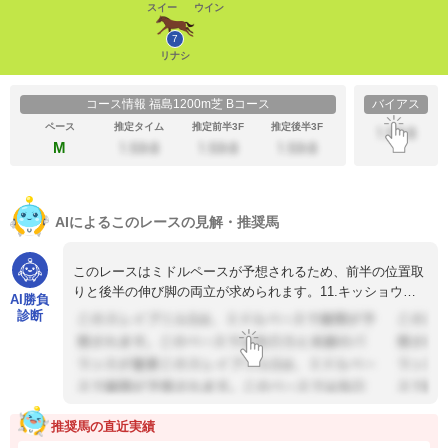
スイー
ウイン
7
リナシ
コース情報 福島1200m芝 Bコース
バイアス
ペース
推定タイム
推定前半3F
推定後半3F
M
AIによるこのレースの見解・推奨馬
このレースはミドルペースが予想されるため、前半の位置取
りと後半の伸び脚の両立が求められます。11.キッショウダ
AI勝負
ラニは序盤から好位を確保し...
診断
推奨馬の直近実績