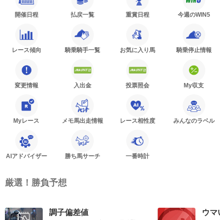
開催日程
払戻一覧
重賞日程
今週のWIN5
レース傾向
騎乗騎手一覧
お気に入り馬
騎乗停止情報
変更情報
入出金
投票照会
My収支
Myレース
メモ馬出走情報
レース相性度
みんなのラベル
AIアドバイザー
勝ち馬サーチ
一番時計
厳選！勝負予想
調子偏差値
ウマ