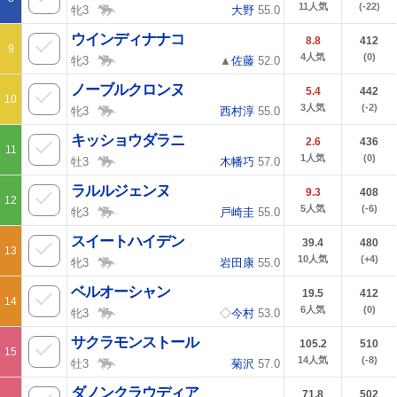
11
人気
(-22)
牝3
大野
55.0
ウインディナナコ
8.8
412
9
4
人気
(0)
牝3
▲
佐藤
52.0
ノーブルクロンヌ
5.4
442
10
3
人気
(-2)
牝3
西村淳
55.0
キッショウダラニ
2.6
436
11
1
人気
(0)
牡3
木幡巧
57.0
ラルルジェンヌ
9.3
408
12
5
人気
(-6)
牝3
戸崎圭
55.0
スイートハイデン
39.4
480
13
10
人気
(+4)
牝3
岩田康
55.0
ベルオーシャン
19.5
412
14
6
人気
(0)
牝3
◇
今村
53.0
サクラモンストール
105.2
510
15
14
人気
(-8)
牡3
菊沢
57.0
ダノンクラウディア
71.8
502