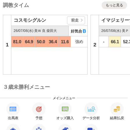
調教タイム
もっと見る
コスモシグルン
イマジェリー
前走
26/07/08(水) 美Ｗ 良 柴田大
B
26/07/08(水) 美
好気合
81.0
64.9
50.0
36.4
11.6
強め
-
66.1
52.
1
2
３歳未勝利メニュー
メインメニュー
出馬表
予想
オッズ購入
データ分析
結果払戻