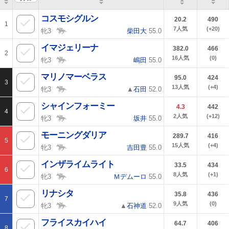
コスモシグルン
20.2
490
1
7
人気
(+20)
牝3
柴田大
55.0
イマジェリーナ
382.0
466
2
16
人気
(0)
牝3
嶋田
55.0
マリノマーベラス
95.0
424
3
13
人気
(+4)
牝3
▲
石田
52.0
シャインフォーミー
4.3
442
4
2
人気
(+12)
牝3
坂井
55.0
モーニングダリア
289.7
416
5
15
人気
(+4)
牝3
吉田豊
55.0
インザライムライト
33.5
434
6
8
人気
(+1)
牝3
Ｍデムーロ
55.0
リナシタ
35.8
436
7
9
人気
(0)
牝3
▲
石神道
52.0
フライスカイハイ
64.7
406
8