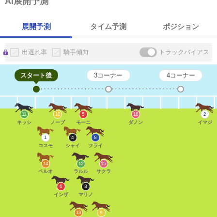
AI展開予測
展開予測
タイム予測
ポジション
出遅れ率
騎手傾向
トラックバイアス
スタート後
3コーナー
4コーナー
11
10
5
16
2
キッシ
ノーブ
モーニ
ダノン
イマジ
1
4
8
コスモ
シャイ
フライ
14
12
15
ベルオ
ラルル
サクラ
6
3
インザ
マリノ
13
9